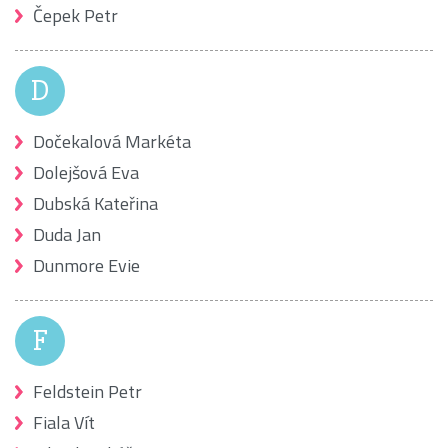
Čepek Petr
D
Dočekalová Markéta
Dolejšová Eva
Dubská Kateřina
Duda Jan
Dunmore Evie
F
Feldstein Petr
Fiala Vít