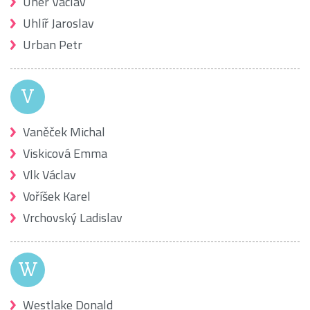
Uher Václav
Uhlíř Jaroslav
Urban Petr
V
Vaněček Michal
Viskicová Emma
Vlk Václav
Voříšek Karel
Vrchovský Ladislav
W
Westlake Donald