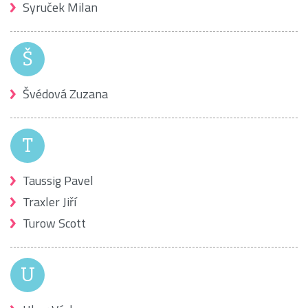
Syruček Milan
Š
Švédová Zuzana
T
Taussig Pavel
Traxler Jiří
Turow Scott
U