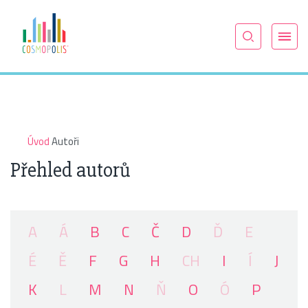
Úvod
Autoři
Přehled autorů
A
Á
B
C
Č
D
Ď
E
É
Ě
F
G
H
CH
I
Í
J
K
L
M
N
Ň
O
Ó
P