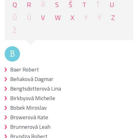
Q
R
Ř
S
Š
T
Ť
U
Ů
Ú
V
W
X
Y
Ý
Z
Ž
B
Baer Robert
Beňaková Dagmar
Bengtsdotterová Lina
Birkbyová Michelle
Bobek Miroslav
Browerová Kate
Brunnerová Leah
Bryndza Robert