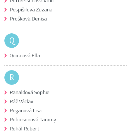
Petterssonová Vicki
Pospíšilová Zuzana
Prošková Denisa
Q
Quinnová Ella
R
Ranaldová Sophie
Ráž Václav
Reganová Lisa
Robinsonová Tammy
Rohál Robert