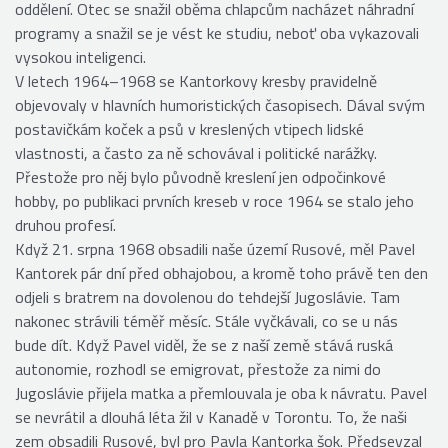
oddělení. Otec se snažil oběma chlapcům nacházet náhradní
programy a snažil se je vést ke studiu, neboť oba vykazovali
vysokou inteligenci.
V letech 1964–1968 se Kantorkovy kresby pravidelně
objevovaly v hlavních humoristických časopisech. Dával svým
postavičkám koček a psů v kreslených vtipech lidské
vlastnosti, a často za ně schovával i politické narážky.
Přestože pro něj bylo původně kreslení jen odpočinkové
hobby, po publikaci prvních kreseb v roce 1964 se stalo jeho
druhou profesí.
Když 21. srpna 1968 obsadili naše území Rusové, měl Pavel
Kantorek pár dní před obhajobou, a kromě toho právě ten den
odjeli s bratrem na dovolenou do tehdejší Jugoslávie. Tam
nakonec strávili téměř měsíc. Stále vyčkávali, co se u nás
bude dít. Když Pavel viděl, že se z naší země stává ruská
autonomie, rozhodl se emigrovat, přestože za nimi do
Jugoslávie přijela matka a přemlouvala je oba k návratu. Pavel
se nevrátil a dlouhá léta žil v Kanadě v Torontu. To, že naši
zem obsadili Rusové, byl pro Pavla Kantorka šok. Předsevzal