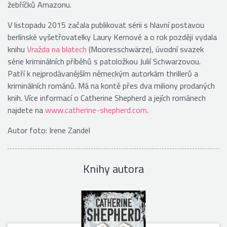
žebříčků Amazonu.
V listopadu 2015 začala publikovat sérii s hlavní postavou
berlínské vyšetřovatelky Laury Kernové a o rok později vydala
knihu
Vražda na blatech
(Mooresschwärze), úvodní svazek
série kriminálních příběhů s patoložkou Julií Schwarzovou.
Patří k nejprodávanějším německým autorkám thrillerů a
kriminálních románů. Má na kontě přes dva miliony prodaných
knih. Více informací o Catherine Shepherd a jejích románech
najdete na
www.catherine-shepherd.com
.
Autor foto: Irene Zandel
Knihy autora