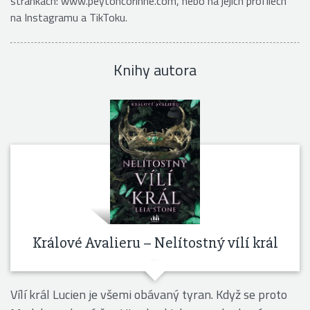
stránkách: www.peytoncorinne.com, nebo na jejích profilech
na Instagramu a TikToku.
Knihy autora
Králové Avalieru – Nelítostný vílí král
Vílí král Lucien je všemi obávaný tyran. Když se proto