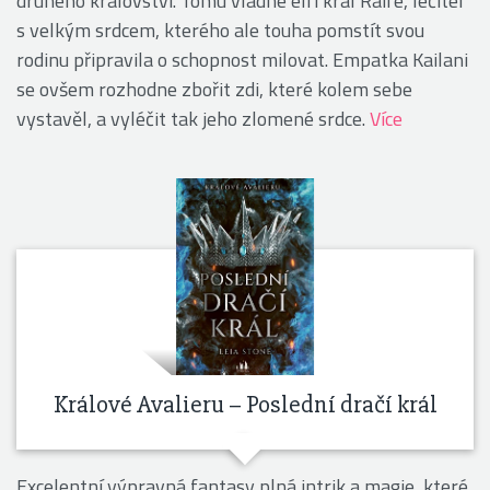
druhého království. Tomu vládne elfí král Raife, léčitel
s velkým srdcem, kterého ale touha pomstít svou
rodinu připravila o schopnost milovat. Empatka Kailani
se ovšem rozhodne zbořit zdi, které kolem sebe
vystavěl, a vyléčit tak jeho zlomené srdce.
Více
Králové Avalieru – Poslední dračí král
Excelentní výpravná fantasy plná intrik a magie, které