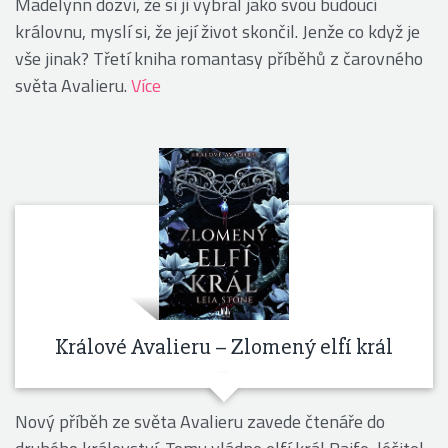
Madelynn dozví, že si ji vybral jako svou budoucí
královnu, myslí si, že její život skončil. Jenže co když je
vše jinak? Třetí kniha romantasy příběhů z čarovného
světa Avalieru.
Více
Králové Avalieru – Zlomený elfí král
Nový příběh ze světa Avalieru zavede čtenáře do