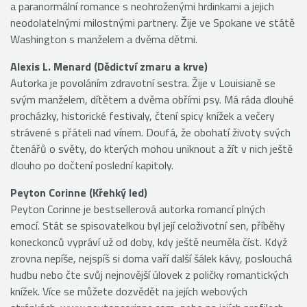
a paranormální romance s neohroženými hrdinkami a jejich
neodolatelnými milostnými partnery. Žije ve Spokane ve státě
Washington s manželem a dvěma dětmi.
Alexis L. Menard (Dědictví zmaru a krve)
Autorka je povoláním zdravotní sestra. Žije v Louisianě se
svým manželem, dítětem a dvěma obřími psy. Má ráda dlouhé
procházky, historické festivaly, čtení spicy knížek a večery
strávené s přáteli nad vínem. Doufá, že obohatí životy svých
čtenářů o světy, do kterých mohou uniknout a žít v nich ještě
dlouho po dočtení poslední kapitoly.
Peyton Corinne (Křehký led)
Peyton Corinne je bestsellerová autorka romancí plných
emocí. Stát se spisovatelkou byl její celoživotní sen, příběhy
koneckonců vypráví už od doby, kdy ještě neuměla číst. Když
zrovna nepíše, nejspíš si doma vaří další šálek kávy, poslouchá
hudbu nebo čte svůj nejnovější úlovek z poličky romantických
knížek. Více se můžete dozvědět na jejích webových