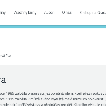
nihy
Všechny knihy
Autoři
O nás
E-shop na Grad
ová Eva
va
ce 1985 založila organizaci, jež pomáhá lidem, kteří přežili pokusy 
ce 1995 založila v místě svého bydliště malé muzeum holokaustu, 
uje nejrůznější výstavy a přednášky pro děti školního věku. Je c