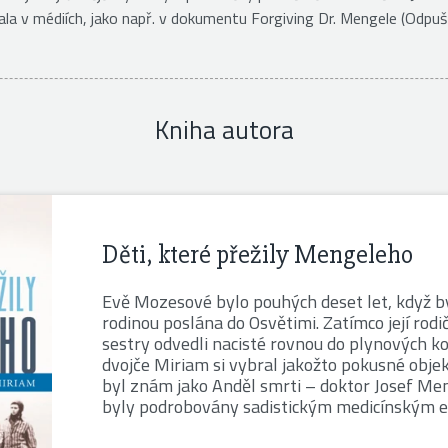
ala v médiích, jako např. v dokumentu Forgiving Dr. Mengele (Odpu
Kniha autora
Děti, které přežily Mengeleho
Evě Mozesové bylo pouhých deset let, když by
rodinou poslána do Osvětimi. Zatímco její rodič
sestry odvedli nacisté rovnou do plynových kom
dvojče Miriam si vybral jakožto pokusné obje
byl znám jako Anděl smrti – doktor Josef Men
byly podrobovány sadistickým medicínským e