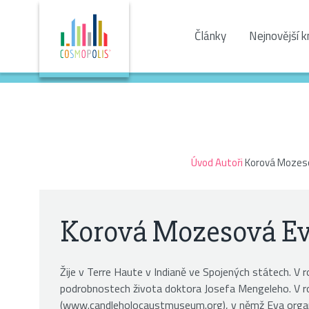
Články
Nejnovější k
Úvod
Autoři
Korová Mozes
Korová Mozesová E
Žije v Terre Haute v Indianě ve Spojených státech. V ro
podrobnostech života doktora Josefa Mengeleho. V ro
(www.candleholocaustmuseum.org), v němž Eva organiz