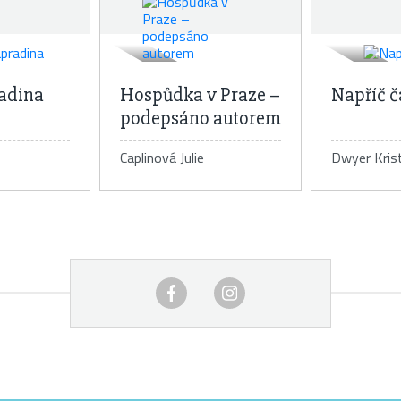
adina
Hospůdka v Praze –
Napříč 
podepsáno autorem
Caplinová Julie
Dwyer Krist
 knihy
Detail knihy
De