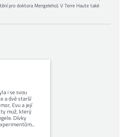
štění pro doktora Mengeleho). V Terre Haute také
la i se svou
e a dvě starší
or, Evu a její
kty muž, který
gele. Dívky
xperimentům...