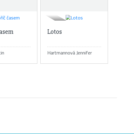
časem
Lotos
in
Hartmannová Jennifer
tail knihy
Detail knihy