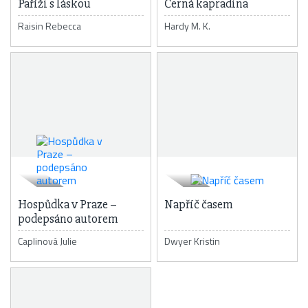
Paříži s láskou
Černá kapradina
Raisin Rebecca
Hardy M. K.
Hospůdka v Praze –
Napříč časem
podepsáno autorem
Caplinová Julie
Dwyer Kristin