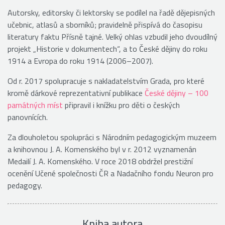
Autorsky, editorsky či lektorsky se podílel na řadě dějepisných
učebnic, atlasů a sborníků; pravidelně přispívá do časopisu
literatury faktu Přísně tajné. Velký ohlas vzbudil jeho dvoudílný
projekt „Historie v dokumentech“, a to České dějiny do roku
1914 a Evropa do roku 1914 (2006–2007).
Od r. 2017 spolupracuje s nakladatelstvím Grada, pro které
kromě dárkové reprezentativní publikace
České dějiny – 100
památných míst
připravil i knížku pro děti o českých
panovnících.
Za dlouholetou spolupráci s Národním pedagogickým muzeem
a knihovnou J. A. Komenského byl v r. 2012 vyznamenán
Medailí J. A. Komenského. V roce 2018 obdržel prestižní
ocenění Učené společnosti ČR a Nadačního fondu Neuron pro
pedagogy.
Kniha autora