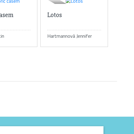
časem
Lotos
in
Hartmannová Jennifer
tail knihy
Detail knihy