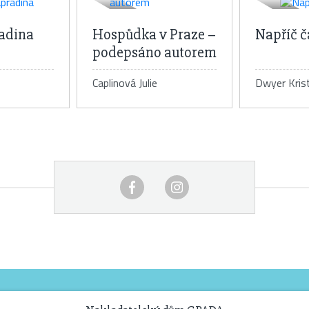
adina
Hospůdka v Praze –
Napříč 
podepsáno autorem
Caplinová Julie
Dwyer Krist
 knihy
Detail knihy
De