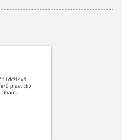
dií drží svá
derů plastický
o Obamu.