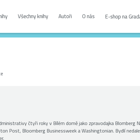
nihy
Všechny knihy
Autoři
O nás
E-shop na Grad
te
inistrativy čtyři roky v Bílém domě jako zpravodajka Blomberg 
gton Post, Bloomberg Businessweek a Washingtonian. Bydlí nedale
r.