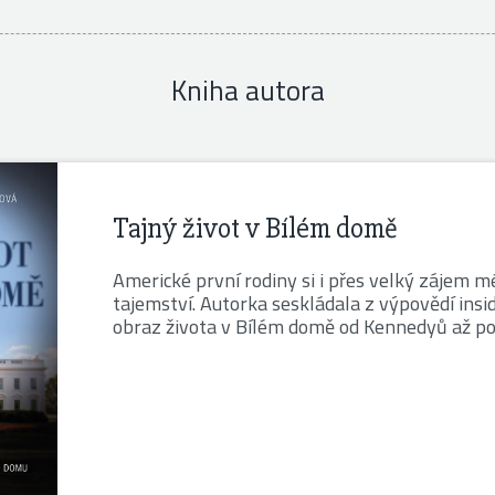
Kniha autora
Tajný život v Bílém domě
Americké první rodiny si i přes velký zájem mé
tajemství. Autorka seskládala z výpovědí insi
obraz života v Bílém domě od Kennedyů až p