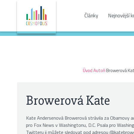
Články
Nejnovější k
Úvod
Autoři
Browerová Ka
Browerová Kate
Kate Andersenová Browerová strávila za Obamovy adm
pro Fox News v Washingtonu, D.C. Psala pro Washin
Twitteru ji můžete sledovat pod adresou @katebrowe