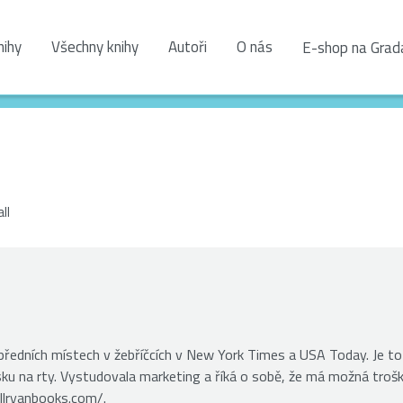
nihy
Všechny knihy
Autoři
O nás
E-shop na Grad
ll
a předních místech v žebříčcích v New York Times a USA Today. Je to
lesku na rty. Vystudovala marketing a říká o sobě, že má možná troš
llryanbooks.com/.