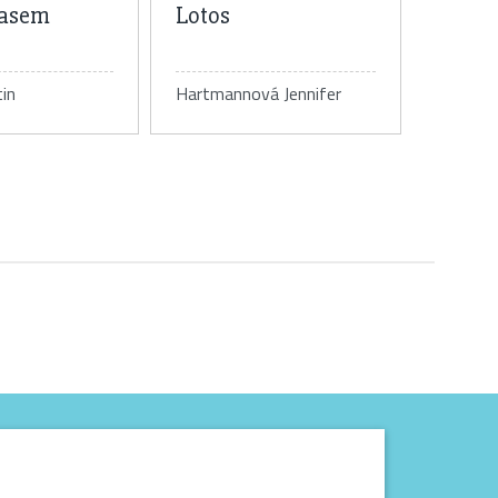
časem
Lotos
in
Hartmannová Jennifer
tail knihy
Detail knihy