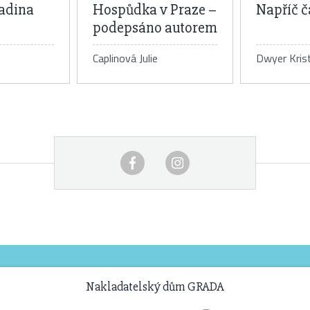
adina
Hospůdka v Praze –
Napříč 
podepsáno autorem
Caplinová Julie
Dwyer Krist
 knihy
Detail knihy
De
Nakladatelský dům GRADA