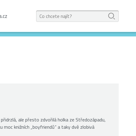
a.cz
 přidrzlá, ale přesto zdvořilá holka ze Středozápadu,
ku moc knižních „boyfriendů“ a taky dvě zlobivá