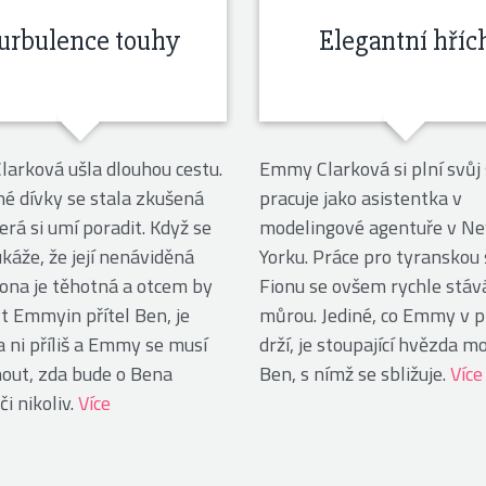
urbulence touhy
Elegantní hříc
arková ušla dlouhou cestu.
Emmy Clarková si plní svůj 
né dívky se stala zkušená
pracuje jako asistentka v
erá si umí poradit. Když se
modelingové agentuře v N
káže, že její nenáviděná
Yorku. Práce pro tyranskou
iona je těhotná a otcem by
Fionu se ovšem rychle stáv
t Emmyin přítel Ben, je
můrou. Jediné, co Emmy v p
a ni příliš a Emmy se musí
drží, je stoupající hvězda m
out, zda bude o Bena
Ben, s nímž se sbližuje.
Více
či nikoliv.
Více