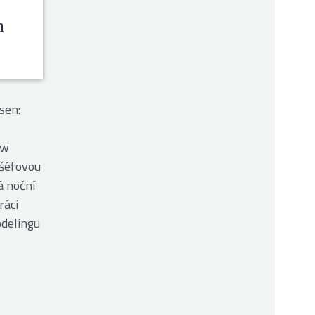
h
sen:
ew
 šéfovou
á noční
ráci
odelingu