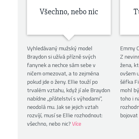
Všechno, nebo nic
T
Vyhledávaný mužský model
Emmy Cl
Braydon si užívá přízně svých
Z nevin
fanynek a nechce sám sebe v
žena, kt
ničem omezovat, a to zejména
ovšem u
pokud jde o ženy. Ellie touží po
šéfka F
trvalém vztahu, když jí ale Braydon
mohl bý
nabídne „přátelství s výhodami“,
toho i n
neodolá mu. Jak se jejich vztah
rozhodn
rozvíjí, musí se Ellie rozhodnout:
bojovat 
všechno, nebo nic?
Více