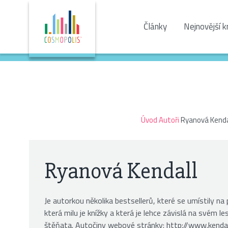
Články
Nejnovější k
Úvod
Autoři
Ryanová Kenda
Ryanová Kendall
Je autorkou několika bestsellerů, které se umístily n
která milu je knížky a která je lehce závislá na svém 
štěňata. Autočiny webové stránky: http://www.kenda