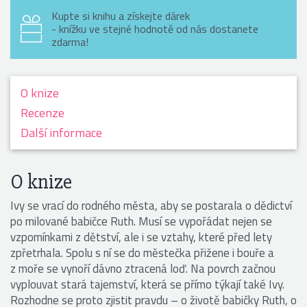
Kupte si knihu a získejte dárek
- knížku ve stejné hodnotě od nás dostanete
zdarma!
O knize
Recenze
Další informace
O knize
Ivy se vrací do rodného města, aby se postarala o dědictví
po milované babičce Ruth. Musí se vypořádat nejen se
vzpomínkami z dětství, ale i se vztahy, které před lety
zpřetrhala. Spolu s ní se do městečka přižene i bouře a
z moře se vynoří dávno ztracená loď. Na povrch začnou
vyplouvat stará tajemství, která se přímo týkají také Ivy.
Rozhodne se proto zjistit pravdu – o životě babičky Ruth, o