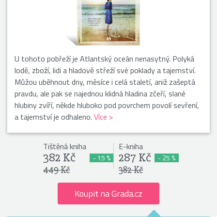
U tohoto pobřeží je Atlantský oceán nenasytný. Polyká
lodě, zboží, lidi a hladově střeží své poklady a tajemství.
Můžou uběhnout dny, měsíce i celá staletí, aniž zašeptá
pravdu, ale pak se najednou klidná hladina zčeří, slané
hlubiny zvíří, někde hluboko pod povrchem povolí sevření,
a tajemství je odhaleno.
Více >
Tištěná kniha
E-kniha
382 Kč
287 Kč
- 15 %
- 25 %
449 Kč
382 Kč
Koupit na Grada.cz