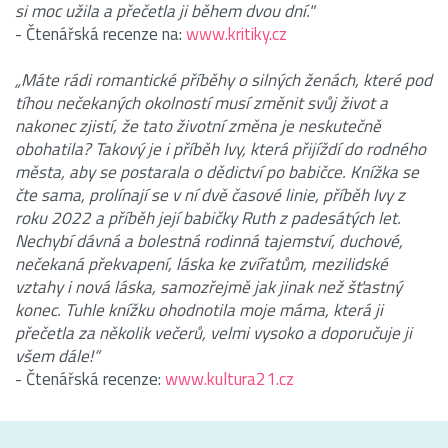
si moc užila a přečetla ji během dvou dní."
- Čtenářská recenze na:
www.kritiky.cz
„Máte rádi romantické příběhy o silných ženách, které pod
tíhou nečekaných okolností musí změnit svůj život a
nakonec zjistí, že tato životní změna je neskutečně
obohatila? Takový je i příběh Ivy, která přijíždí do rodného
města, aby se postarala o dědictví po babičce. Knížka se
čte sama, prolínají se v ní dvě časové linie, příběh Ivy z
roku 2022 a příběh její babičky Ruth z padesátých let.
Nechybí dávná a bolestná rodinná tajemství, duchové,
nečekaná překvapení, láska ke zvířatům, mezilidské
vztahy i nová láska, samozřejmě jak jinak než šťastný
konec. Tuhle knížku ohodnotila moje máma, která ji
přečetla za několik večerů, velmi vysoko a doporučuje ji
všem dále!“
- Čtenářská recenze:
www.kultura21.cz