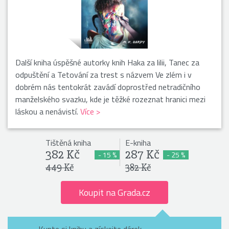
Další kniha úspěšné autorky knih Haka za lilii, Tanec za
odpuštění a Tetování za trest s názvem Ve zlém i v
dobrém nás tentokrát zavádí doprostřed netradičního
manželského svazku, kde je těžké rozeznat hranici mezi
láskou a nenávistí.
Více >
Tištěná kniha
E-kniha
382 Kč
287 Kč
- 15 %
- 25 %
449 Kč
382 Kč
Koupit na Grada.cz