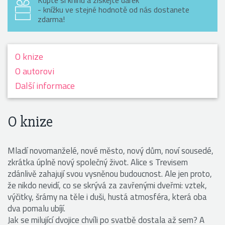
Kupte si knihu a získejte dárek
- knížku ve stejné hodnotě od nás dostanete
zdarma!
O knize
O autorovi
Další informace
O knize
Mladí novomanželé, nové město, nový dům, noví sousedé,
zkrátka úplně nový společný život. Alice s Trevisem
zdánlivě zahajují svou vysněnou budoucnost. Ale jen proto,
že nikdo nevidí, co se skrývá za zavřenými dveřmi: vztek,
výčitky, šrámy na těle i duši, hustá atmosféra, která oba
dva pomalu ubíjí.
Jak se milující dvojice chvíli po svatbě dostala až sem? A