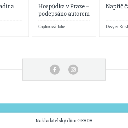
adina
Hospůdka v Praze –
Napříč 
podepsáno autorem
Caplinová Julie
Dwyer Krist
 knihy
Detail knihy
De
Nakladatelský dům GRADA