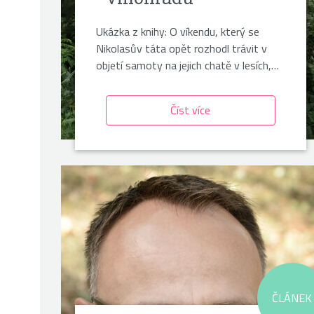
Ukázka z knihy: O víkendu, který se
Nikolasův táta opět rozhodl trávit v
objetí samoty na jejich chatě v lesích,…
Číst více
ČLÁNEK