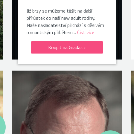
Již brzy se můžeme těšit na další
přírůstek do naší new adult rodiny.
Naše nakladatelství přichází s děsivým
romantickým příběhem…
Číst více
Koupit na Grada.cz