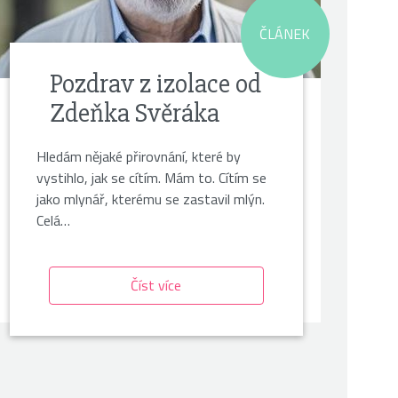
ČLÁNEK
Pozdrav z izolace od
Zdeňka Svěráka
Hledám nějaké přirovnání, které by
vystihlo, jak se cítím. Mám to. Cítím se
jako mlynář, kterému se zastavil mlýn.
Celá…
Číst více