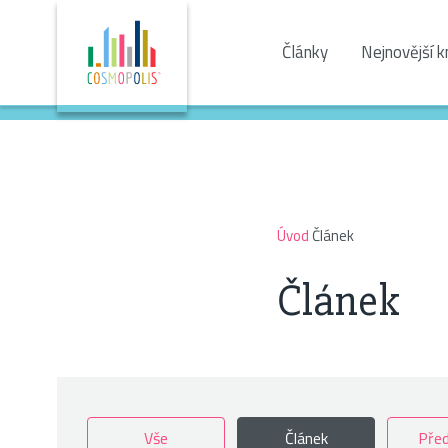
Články
Nejnovější k
Úvod
Článek
Článek
Vše
Článek
Před