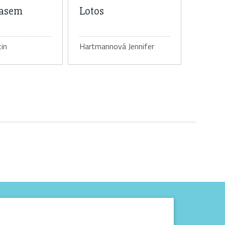
časem
Lotos
in
Hartmannová Jennifer
tail knihy
Detail knihy