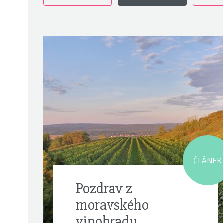
ČLÁNEK
Pozdrav z
moravského
vinohradu