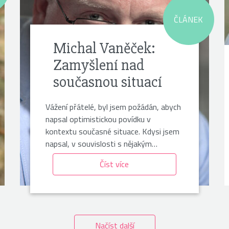
ČLÁNEK
Michal Vaněček:
Zamyšlení nad
současnou situací
Vážení přátelé, byl jsem požádán, abych
napsal optimistickou povídku v
kontextu současné situace. Kdysi jsem
napsal, v souvislosti s nějakým…
Číst více
Načíst další