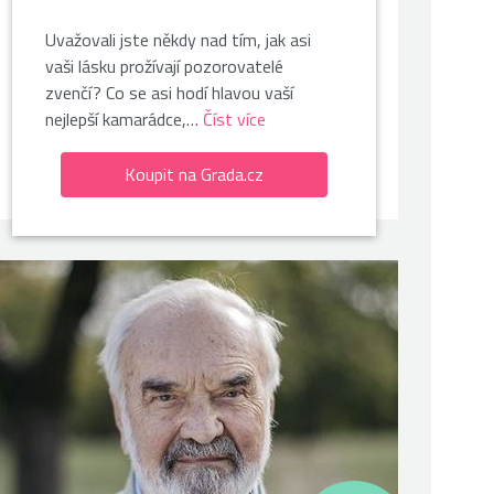
Uvažovali jste někdy nad tím, jak asi
vaši lásku prožívají pozorovatelé
zvenčí? Co se asi hodí hlavou vaší
nejlepší kamarádce,…
Číst více
Koupit na Grada.cz