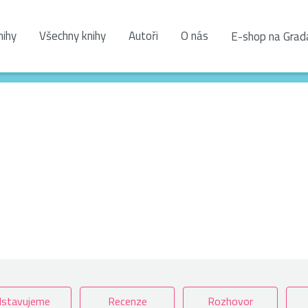
nihy
Všechny knihy
Autoři
O nás
E-shop na Grad
sta­vujeme
Recenze
Rozhovor