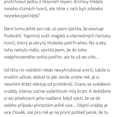
protrhnout jednu z hlavních tepen. Archivy hlídalo
mnoho různých tvorů, ale tihle z nich byli zdaleka
nejnebezpečnější.“
Není tomu ještě ani rok, co jsem zjistila, že existuje
Podsvětí. Tajemný svět magiků a všemožných fantasy
tvorů, který je ukrytý hluboko pod Prahou. No a aby
toho nebylo málo, zjistila jsem, že do toho
nadpřirozeného světa patřím, ale to už asi víte…
Od léta mi naštěstí nikdo nevyhrožoval smrtí, takže si
snažím užívat, dokud to jde. Jenže znáte mě, já si
neumím držet odstup od problémů. Stanu se svědkem
vraždy, kterou začne vyšetřovat můj bratr. A dokážete
si asi představit jeho nadšení, když zjistí, že se do
celého případu přimotám ještě více… Objetí vraždy je
sice člověk, ale pro mě je na první pohled jasné, že tu