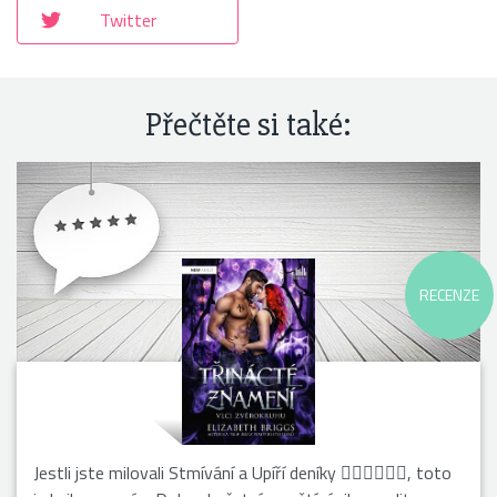
Twitter
Přečtěte si také:
RECENZE
Jestli jste milovali Stmívání a Upíří deníky 🧛🏻‍♂️🧛🏽‍♀️, toto