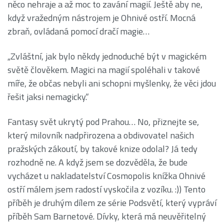
něco nehraje a až moc to zavání magií. Ještě aby ne,
když vražedným nástrojem je Ohnivé ostří. Mocná
zbraň, ovládaná pomocí dračí magie…
„Zvláštní, jak bylo někdy jednoduché být v magickém
světě člověkem. Magici na magií spoléhali v takové
míře, že občas nebyli ani schopni myšlenky, že věci jdou
řešit jaksi nemagicky.“
Fantasy svět ukrytý pod Prahou… No, přiznejte se,
který milovník nadpřirozena a obdivovatel našich
pražských zákoutí, by takové knize odolal? Já tedy
rozhodně ne. A když jsem se dozvěděla, že bude
vycházet u nakladatelství Cosmopolis knížka Ohnivé
ostří málem jsem radostí vyskočila z vozíku. :)) Tento
příběh je druhým dílem ze série Podsvětí, který vypráví
příběh Sam Barnetové. Dívky, která má neuvěřitelný