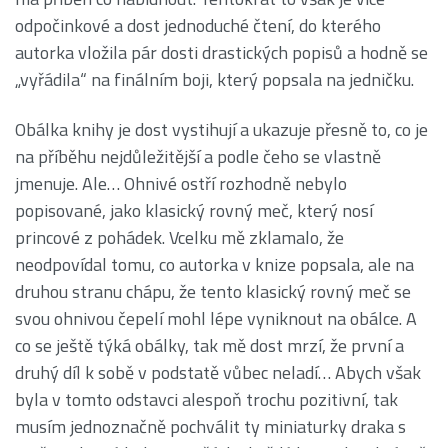
odpočinkové a dost jednoduché čtení, do kterého
autorka vložila pár dosti drastických popisů a hodně se
„vyřádila“ na finálním boji, který popsala na jedničku.
Obálka knihy je dost vystihují a ukazuje přesně to, co je
na příběhu nejdůležitější a podle čeho se vlastně
jmenuje. Ale… Ohnivé ostří rozhodně nebylo
popisované, jako klasický rovný meč, který nosí
princové z pohádek. Vcelku mě zklamalo, že
neodpovídal tomu, co autorka v knize popsala, ale na
druhou stranu chápu, že tento klasický rovný meč se
svou ohnivou čepelí mohl lépe vyniknout na obálce. A
co se ještě týká obálky, tak mě dost mrzí, že první a
druhý díl k sobě v podstatě vůbec neladí… Abych však
byla v tomto odstavci alespoň trochu pozitivní, tak
musím jednoznačně pochválit ty miniaturky draka s