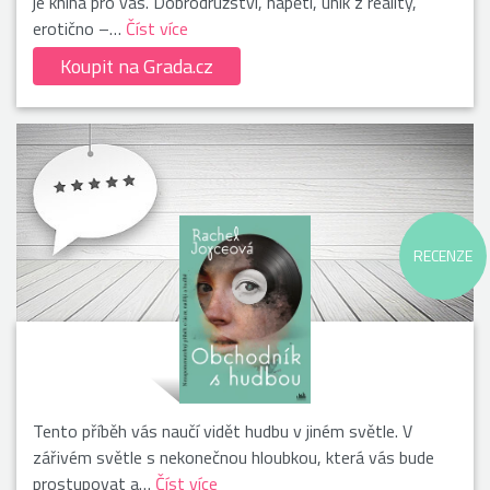
je kniha pro vás. Dobrodružství, napětí, únik z reality,
erotično –…
Číst více
Koupit na Grada.cz
RECENZE
Tento příběh vás naučí vidět hudbu v jiném světle. V
zářivém světle s nekonečnou hloubkou, která vás bude
prostupovat a…
Číst více