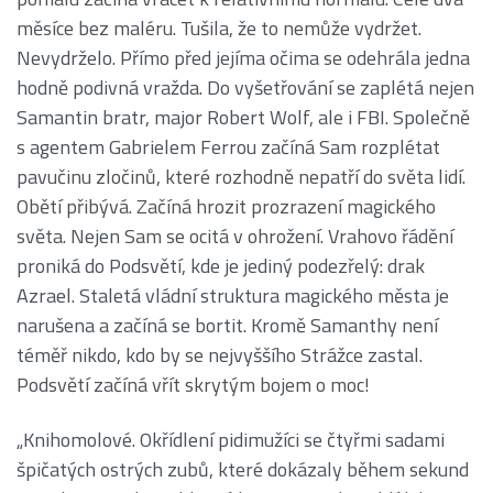
měsíce bez maléru. Tušila, že to nemůže vydržet.
Nevydrželo. Přímo před jejíma očima se odehrála jedna
hodně podivná vražda. Do vyšetřování se zaplétá nejen
Samantin bratr, major Robert Wolf, ale i FBI. Společně
s agentem Gabrielem Ferrou začíná Sam rozplétat
pavučinu zločinů, které rozhodně nepatří do světa lidí.
Obětí přibývá. Začíná hrozit prozrazení magického
světa. Nejen Sam se ocitá v ohrožení. Vrahovo řádění
proniká do Podsvětí, kde je jediný podezřelý: drak
Azrael. Staletá vládní struktura magického města je
narušena a začíná se bortit. Kromě Samanthy není
téměř nikdo, kdo by se nejvyššího Strážce zastal.
Podsvětí začíná vřít skrytým bojem o moc!
„Knihomolové. Okřídlení pidimužíci se čtyřmi sadami
špičatých ostrých zubů, které dokázaly během sekund