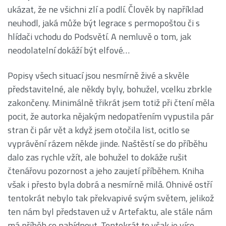
ukázat, že ne všichni zlí a podlí. Člověk by například
neuhodl, jaká může být legrace s permopoštou či s
hlídači vchodu do Podsvětí. A nemluvě o tom, jak
neodolatelní dokáží být elfové…
Popisy všech situací jsou nesmírně živé a skvěle
představitelné, ale někdy byly, bohužel, vcelku zbrkle
zakončeny. Minimálně třikrát jsem totiž při čtení měla
pocit, že autorka nějakým nedopatřením vypustila pár
stran či pár vět a když jsem otočila list, ocitlo se
vyprávění rázem někde jinde. Naštěstí se do příběhu
dalo zas rychle vžít, ale bohužel to dokáže rušit
čtenářovu pozornost a jeho zaujetí příběhem. Kniha
však i přesto byla dobrá a nesmírně milá. Ohnivé ostří
tentokrát nebylo tak překvapivé svým světem, jelikož
ten nám byl představen už v Artefaktu, ale stále nám
má příběh co nabídnout. Tentokrát to však je více