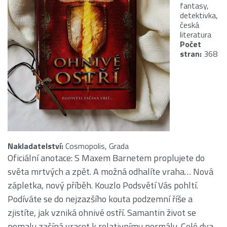
fantasy,
detektivka,
česká
literatura
Počet
stran:
368
Nakladatelství:
Cosmopolis, Grada
Oficiální anotace: S Maxem Barnetem proplujete do
světa mrtvých a zpět. A možná odhalíte vraha… Nová
zápletka, nový příběh. Kouzlo Podsvětí Vás pohltí.
Podíváte se do nejzazšího kouta podzemní říše a
zjistíte, jak vzniká ohnivé ostří. Samantin život se
pomalu začíná vracet k relativnímu normálu. Celé dva