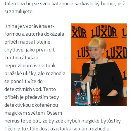
talent na boj se svou katanou a sarkastický humor, jejž
si zamilujete.
Kniha je vyprávěna er-
formou a autorka dokázala
příběh napsat stejně
chytlavě, jako první díl.
Tentokrát však
neprozkoumávala tolik
pražské uličky, ale rozhodla
se ponořit více do
detektivních vod. Tento
příběh je především tedy
detektivkou okořeněnou
magickým světem. Ovšem
nemusíte se bát, že by zde chyběli magické bytůstky.
Těch je tu stále dost a autorka se nám rozhodla