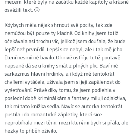
mečem, které byly na začátku každé kapitoly a krásně
osvěžili text. 🙂
Kdybych měla nějak shrnout své pocity, tak zde
nemůžou být pouze ty kladné. Od knihy jsem totiž
očekávala asi trochu víc, jelikož jsem doufala, že bude
lepší než první díl. Lepší sice nebyl, ale i tak mě jeho
čtení nesmírně bavilo. Ohnivé ostří je totiž poutavě
napsané dá se u knihy smát z plných plic. Baví mě
sarkazmus hlavní hrdinky, a i když mě tentokrát
chvílemi vytáčela, užívala jsem si její zapálenost do
vyšetřování. Právě díky tomu, že jsem podlehla v
poslední době kriminálkám a fantasy miluji odjakživa,
tak mi tato knížka sedla. Navíc se autorka tentokrát
pustila i do romantické zápletky, která sice
neprobíhala mezi těmi, mezi kterými bych si přála, ale
hezky to příběh oživilo.