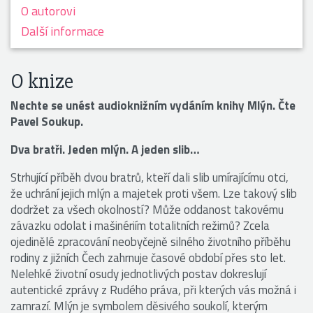
O autorovi
Další informace
O knize
Nechte se unést audioknižním vydáním knihy Mlýn. Čte
Pavel Soukup.
Dva bratři. Jeden mlýn. A jeden slib…
Strhující příběh dvou bratrů, kteří dali slib umírajícímu otci,
že uchrání jejich mlýn a majetek proti všem. Lze takový slib
dodržet za všech okolností? Může oddanost takovému
závazku odolat i mašinériím totalitních režimů? Zcela
ojedinělé zpracování neobyčejně silného životního příběhu
rodiny z jižních Čech zahrnuje časové období přes sto let.
Nelehké životní osudy jednotlivých postav dokreslují
autentické zprávy z Rudého práva, při kterých vás možná i
zamrazí. Mlýn je symbolem děsivého soukolí, kterým