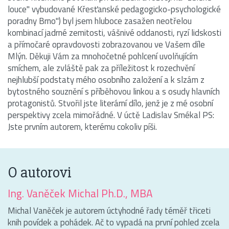
louce" vybudované Křesťanské pedagogicko-psychologické
poradny Brno") byl jsem hluboce zasažen neotřelou
kombinací jadrné zemitosti, vášnivé oddanosti, ryzí lidskosti
a přímočaré opravdovosti zobrazovanou ve Vašem díle
Mlýn. Děkuji Vám za mnohočetné pohlcení uvolňujícím
smíchem, ale zvláště pak za příležitost k rozechvění
nejhlubší podstaty mého osobního založení a k slzám z
bytostného souznění s příběhovou linkou a s osudy hlavních
protagonistů. Stvořil jste literární dílo, jenž je z mé osobní
perspektivy zcela mimořádné. V úctě Ladislav Smékal PS:
Jste prvním autorem, kterému cokoliv píši.
O autorovi
Ing. Vaněček Michal Ph.D., MBA
Michal Vaněček je autorem úctyhodné řady téměř třiceti
knih povídek a pohádek. Ač to vypadá na první pohled zcela