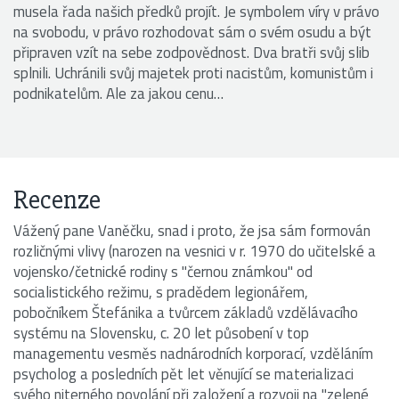
musela řada našich předků projít. Je symbolem víry v právo
na svobodu, v právo rozhodovat sám o svém osudu a být
připraven vzít na sebe zodpovědnost. Dva bratři svůj slib
splnili. Uchránili svůj majetek proti nacistům, komunistům i
podnikatelům. Ale za jakou cenu…
Recenze
Vážený pane Vaněčku, snad i proto, že jsa sám formován
rozličnými vlivy (narozen na vesnici v r. 1970 do učitelské a
vojensko/četnické rodiny s "černou známkou" od
socialistického režimu, s pradědem legionářem,
pobočníkem Štefánika a tvůrcem základů vzdělávacího
systému na Slovensku, c. 20 let působení v top
managementu vesměs nadnárodních korporací, vzděláním
psycholog a posledních pět let věnující se materializaci
svého niterného povolání při založení a rozvoji na "zelené