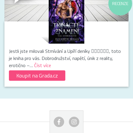
RECENZE
Jestli jste milovali Stmívání a Upíří deníky 🧛🏻‍♂️🧛🏽‍♀️, toto
je kniha pro vás. Dobrodružství, napětí, únik z reality,
erotično –…
Číst více
Koupit na Grada.cz