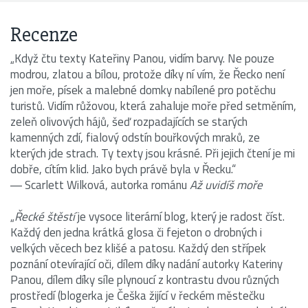
Recenze
„Když čtu texty Kateřiny Panou, vidím barvy. Ne pouze
modrou, zlatou a bílou, protože díky ní vím, že Řecko není
jen moře, písek a malebné domky nabílené pro potěchu
turistů. Vidím růžovou, která zahaluje moře před setměním,
zeleň olivových hájů, šeď rozpadajících se starých
kamenných zdí, fialový odstín bouřkových mraků, ze
kterých jde strach. Ty texty jsou krásné. Při jejich čtení je mi
dobře, cítím klid. Jako bych právě byla v Řecku.“
― Scarlett Wilková, autorka románu
Až uvidíš moře
„
Řecké štěstí
je vysoce literární blog, který je radost číst.
Každý den jedna krátká glosa či fejeton o drobných i
velkých věcech bez klišé a patosu. Každý den střípek
poznání otevírající oči, dílem díky nadání autorky Kateriny
Panou, dílem díky síle plynoucí z kontrastu dvou různých
prostředí (blogerka je Češka žijící v řeckém městečku