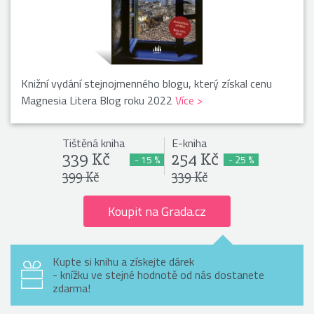
Knižní vydání stejnojmenného blogu, který získal cenu
Magnesia Litera Blog roku 2022
Více >
Tištěná kniha
E-kniha
339 Kč
254 Kč
- 15 %
- 25 %
399 Kč
339 Kč
Koupit na Grada.cz
Kupte si knihu a získejte dárek
- knížku ve stejné hodnotě od nás dostanete
zdarma!