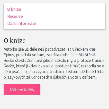
O knize
Recenze
Další informace
O knize
Autorka žije už déle než pětadvacet let v řeckém kraji
Epirus, provdala se tam, založila rodinu a našla štěstí.
Řecké štěstí. Zemi zná jako málokdo jiný, a protože tradiční
Řecko, které ji kdysi okouzlilo, postupně mizí, rozhodla se o
něm psát –⁠ o jeho zvycích, tradicích i historii, ale také třeba
o jazykových záludnostech a úskalích života v cizí zemi.
Náhled knihy