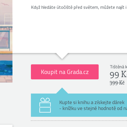
Když hledáte útočiště před světem, můžete najít
Tištěná 
Koupit na Grada.cz
99 K
399 Kč
Kupte si knihu a získejte dárek
- knížku ve stejné hodnotě od 