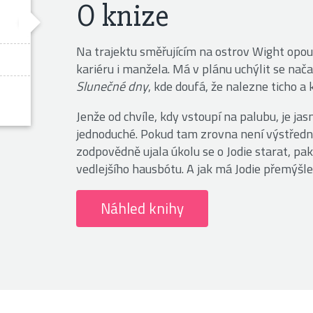
O knize
Na trajektu směřujícím na ostrov Wight opouš
kariéru i manžela. Má v plánu uchýlit se nač
Slunečné dny
, kde doufá, že nalezne ticho a k
Jenže od chvíle, kdy vstoupí na palubu, je jas
jednoduché. Pokud tam zrovna není výstřední
zodpovědně ujala úkolu se o Jodie starat, pak
vedlejšího hausbótu. A jak má Jodie přemýšle
Náhled knihy