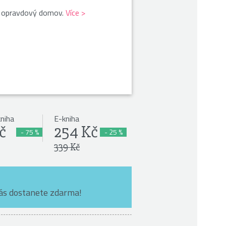
 i opravdový domov.
Více >
kniha
E-kniha
č
254 Kč
- 75 %
- 25 %
339 Kč
nás dostanete zdarma!