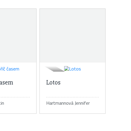
časem
Lotos
in
Hartmannová Jennifer
tail knihy
Detail knihy