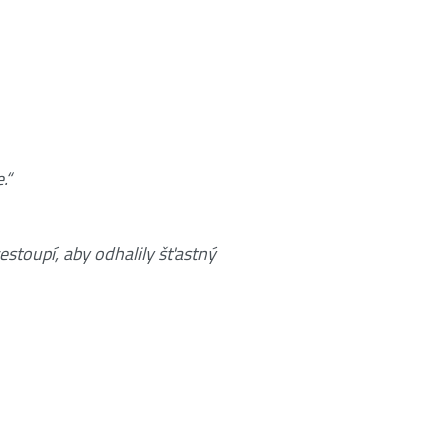
.“
stoupí, aby odhalily šťastný