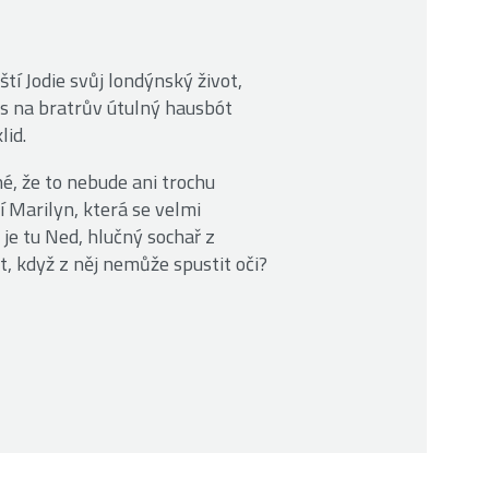
tí Jodie svůj londýnský život,
as na bratrův útulný hausbót
lid.
né, že to nebude ani trochu
 Marilyn, která se velmi
 je tu Ned, hlučný sochař z
t, když z něj nemůže spustit oči?