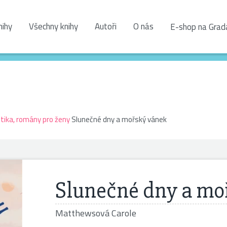
nihy
Všechny knihy
Autoři
O nás
E-shop na Grad
ika, romány pro ženy
Slunečné dny a mořský vánek
Slunečné dny a mo
Matthewsová Carole