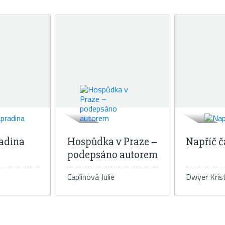
adina
Hospůdka v Praze –
Napříč 
podepsáno autorem
Caplinová Julie
Dwyer Krist
 knihy
Detail knihy
De