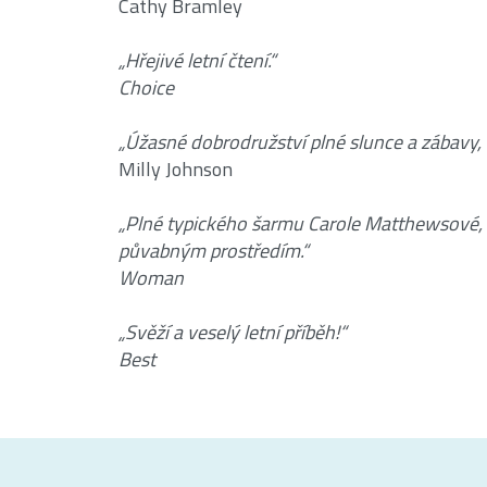
Cathy Bramley
„Hřejivé letní čtení.“
Choice
„Úžasné dobrodružství plné slunce a zábavy, k
Milly Johnson
„Plné typického šarmu Carole Matthewsové, s
půvabným prostředím.“
Woman
„Svěží a veselý letní příběh!“
Best