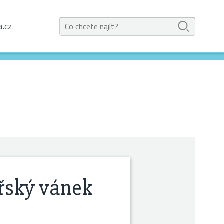
a.cz
řský vánek