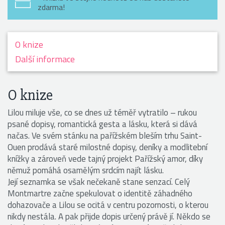
zdarma!
O knize
Další informace
O knize
Lilou miluje vše, co se dnes už téměř vytratilo – rukou
psané dopisy, romantická gesta a lásku, která si dává
načas. Ve svém stánku na pařížském bleším trhu Saint-
Ouen prodává staré milostné dopisy, deníky a modlitební
knížky a zároveň vede tajný projekt Pařížský amor, díky
němuž pomáhá osamělým srdcím najít lásku.
Její seznamka se však nečekaně stane senzací. Celý
Montmartre začne spekulovat o identitě záhadného
dohazovače a Lilou se ocitá v centru pozornosti, o kterou
nikdy nestála. A pak přijde dopis určený právě jí. Někdo se