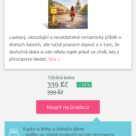
Laskavý, okouzlující a neodolatelně romantický příběh o
druhých šancích, síle ručně psaných dopisů a o tom, že
skutečná láska si vás někdy najde právě ve chvíli, kdy ji
přestanete hledat.
Více >
Tištěná kniha
339 Kč
- 15 %
399 Kč
Koupit na Grada.cz
Kupte si knihu a získejte dárek
- knížku ve stejné hodnotě od nás dostanete