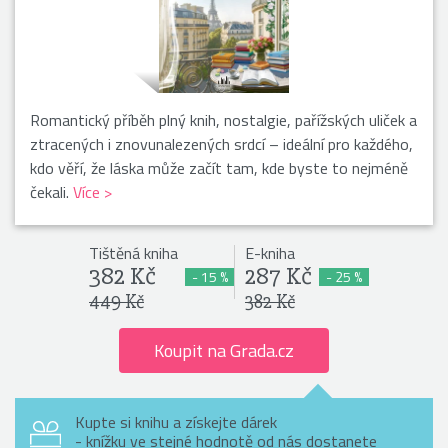
Romantický příběh plný knih, nostalgie, pařížských uliček a
ztracených i znovunalezených srdcí – ideální pro každého,
kdo věří, že láska může začít tam, kde byste to nejméně
čekali.
Více >
Tištěná kniha
E-kniha
382 Kč
287 Kč
- 15 %
- 25 %
449 Kč
382 Kč
Koupit na Grada.cz
Kupte si knihu a získejte dárek
- knížku ve stejné hodnotě od nás dostanete