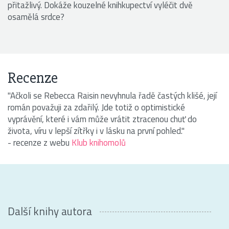
přitažlivý. Dokáže kouzelné knihkupectví vyléčit dvě
osamělá srdce?
Recenze
"Ačkoli se Rebecca Raisin nevyhnula řadě častých klišé, její
román považuji za zdařilý. Jde totiž o optimistické
vyprávění, které i vám může vrátit ztracenou chuť do
života, víru v lepší zítřky i v lásku na první pohled."
- recenze z webu
Klub knihomolů
Další knihy autora