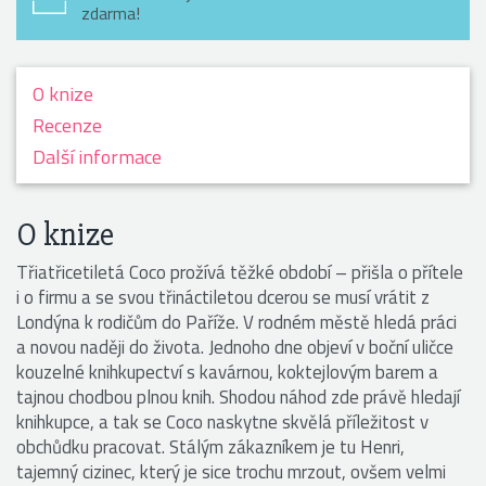
zdarma!
O knize
Recenze
Další informace
O knize
Třiatřicetiletá Coco prožívá těžké období – přišla o přítele
i o firmu a se svou třináctiletou dcerou se musí vrátit z
Londýna k rodičům do Paříže. V rodném městě hledá práci
a novou naději do života. Jednoho dne objeví v boční uličce
kouzelné knihkupectví s kavárnou, koktejlovým barem a
tajnou chodbou plnou knih. Shodou náhod zde právě hledají
knihkupce, a tak se Coco naskytne skvělá příležitost v
obchůdku pracovat. Stálým zákazníkem je tu Henri,
tajemný cizinec, který je sice trochu mrzout, ovšem velmi