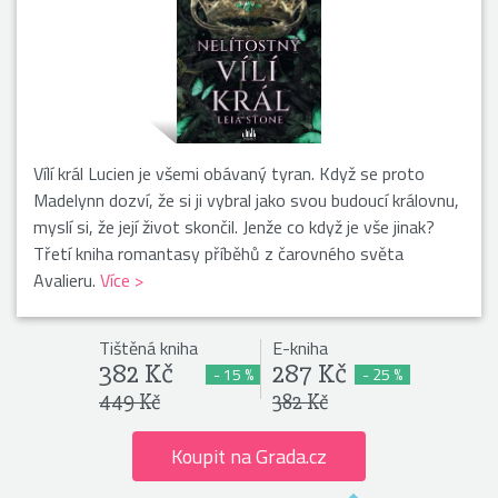
Vílí král Lucien je všemi obávaný tyran. Když se proto
Madelynn dozví, že si ji vybral jako svou budoucí královnu,
myslí si, že její život skončil. Jenže co když je vše jinak?
Třetí kniha romantasy příběhů z čarovného světa
Avalieru.
Více >
Tištěná kniha
E-kniha
382 Kč
287 Kč
- 15 %
- 25 %
449 Kč
382 Kč
Koupit na Grada.cz