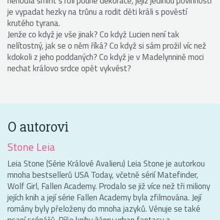
nehodlá smířit s rolí pouhé dekorace, jejíž jedinou povinností
je vypadat hezky na trůnu a rodit děti králi s pověstí
krutého tyrana.
Jenže co když je vše jinak? Co když Lucien není tak
nelítostný, jak se o něm říká? Co když si sám prožil víc než
kdokoli z jeho poddaných? Co když je v Madelynnině moci
nechat královo srdce opět vykvést?
O autorovi
Stone Leia
Leia Stone (Série Králové Avalieru) Leia Stone je autorkou
mnoha bestsellerů USA Today, včetně sérií Matefinder,
Wolf Girl, Fallen Academy. Prodalo se již více než tři miliony
jejích knih a její série Fallen Academy byla zfilmována. Její
romány byly přeloženy do mnoha jazyků. Věnuje se také
psaní scénářů. Píše knihy žánru urban fantasy a