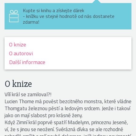
Kupte si knihu a získejte dárek
- knížku ve stejné hodnotě od nás dostanete
zdarma!
O knize
O autorovi
Další informace
O knize
Vílí král se zamiloval?!
Lucien Thorne má pověst bezcitného monstra, které vládne
Thorngatu železnou pěstí a ledovým srdcem. Jenže i takoví
jako on mají slabost pro krásné ženy.
Když Zimní král poprvé spatří Madelynn, princeznu Jeseně,
ví, že s jinou se neožení. Svérázná dívka se ale rozhodně