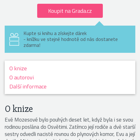
Koupit na Grada.cz
Kupte si knihu a získejte dárek
- knížku ve stejné hodnotě od nás dostanete
zdarma!
O knize
O autorovi
Další informace
O knize
Evě Mozesové bylo pouhých deset let, když byla i se svou
rodinou poslána do Osvětimi. Zatímco její rodiče a dvě starší
sestry odvedli nacisté rovnou do plynových komor, Evu a její