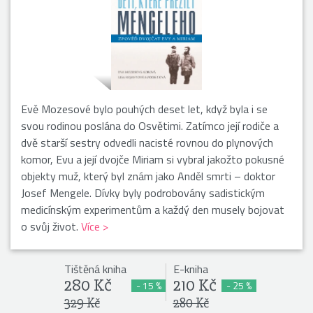
Evě Mozesové bylo pouhých deset let, když byla i se
svou rodinou poslána do Osvětimi. Zatímco její rodiče a
dvě starší sestry odvedli nacisté rovnou do plynových
komor, Evu a její dvojče Miriam si vybral jakožto pokusné
objekty muž, který byl znám jako Anděl smrti – doktor
Josef Mengele. Dívky byly podrobovány sadistickým
medicínským experimentům a každý den musely bojovat
o svůj život.
Více >
Tištěná kniha
E-kniha
280 Kč
210 Kč
- 15 %
- 25 %
329 Kč
280 Kč