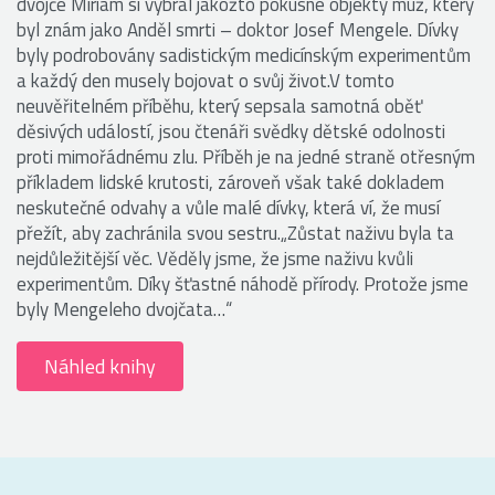
dvojče Miriam si vybral jakožto pokusné objekty muž, který
byl znám jako Anděl smrti – doktor Josef Mengele. Dívky
byly podrobovány sadistickým medicínským experimentům
a každý den musely bojovat o svůj život.V tomto
neuvěřitelném příběhu, který sepsala samotná oběť
děsivých událostí, jsou čtenáři svědky dětské odolnosti
proti mimořádnému zlu. Příběh je na jedné straně otřesným
příkladem lidské krutosti, zároveň však také dokladem
neskutečné odvahy a vůle malé dívky, která ví, že musí
přežít, aby zachránila svou sestru.„Zůstat naživu byla ta
nejdůležitější věc. Věděly jsme, že jsme naživu kvůli
experimentům. Díky šťastné náhodě přírody. Protože jsme
byly Mengeleho dvojčata…“
Náhled knihy