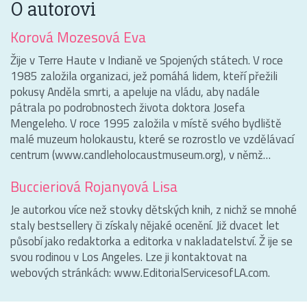
O autorovi
Korová Mozesová Eva
Žije v Terre Haute v Indianě ve Spojených státech. V roce
1985 založila organizaci, jež pomáhá lidem, kteří přežili
pokusy Anděla smrti, a apeluje na vládu, aby nadále
pátrala po podrobnostech života doktora Josefa
Mengeleho. V roce 1995 založila v místě svého bydliště
malé muzeum holokaustu, které se rozrostlo ve vzdělávací
centrum (www.candleholocaustmuseum.org), v němž…
Buccieriová Rojanyová Lisa
Je autorkou více než stovky dětských knih, z nichž se mnohé
staly bestsellery či získaly nějaké ocenění. Již dvacet let
působí jako redaktorka a editorka v nakladatelství. Ž ije se
svou rodinou v Los Angeles. Lze ji kontaktovat na
webových stránkách: www.EditorialServicesofLA.com.