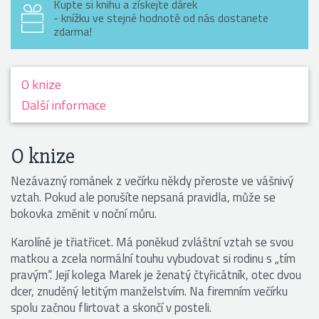
Kupte si knihu a získejte dárek
- knížku ve stejné hodnotě od nás dostanete
zdarma!
O knize
Další informace
O knize
Nezávazný románek z večírku někdy přeroste ve vášnivý
vztah. Pokud ale porušíte nepsaná pravidla, může se
bokovka změnit v noční můru.
Karolíně je třiatřicet. Má poněkud zvláštní vztah se svou
matkou a zcela normální touhu vybudovat si rodinu s „tím
pravým“. Její kolega Marek je ženatý čtyřicátník, otec dvou
dcer, znuděný letitým manželstvím. Na firemním večírku
spolu začnou flirtovat a skončí v posteli.