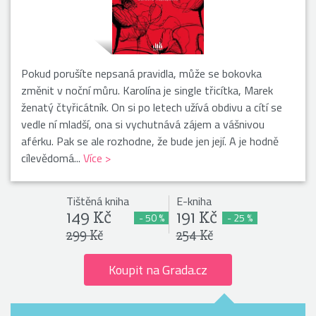
Pokud porušíte nepsaná pravidla, může se bokovka
změnit v noční můru. Karolína je single třicítka, Marek
ženatý čtyřicátník. On si po letech užívá obdivu a cítí se
vedle ní mladší, ona si vychutnává zájem a vášnivou
aférku. Pak se ale rozhodne, že bude jen její. A je hodně
cílevědomá...
Více >
Tištěná kniha
E-kniha
149 Kč
191 Kč
- 50 %
- 25 %
299 Kč
254 Kč
Koupit na Grada.cz