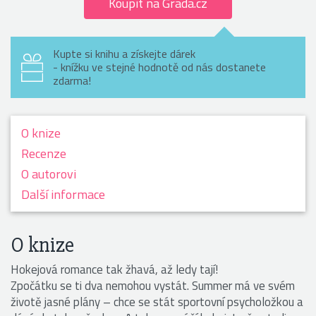
Koupit na Grada.cz
Kupte si knihu a získejte dárek
- knížku ve stejné hodnotě od nás dostanete
zdarma!
O knize
Recenze
O autorovi
Další informace
O knize
Hokejová romance tak žhavá, až ledy tají!
Zpočátku se ti dva nemohou vystát. Summer má ve svém
životě jasné plány – chce se stát sportovní psycholožkou a