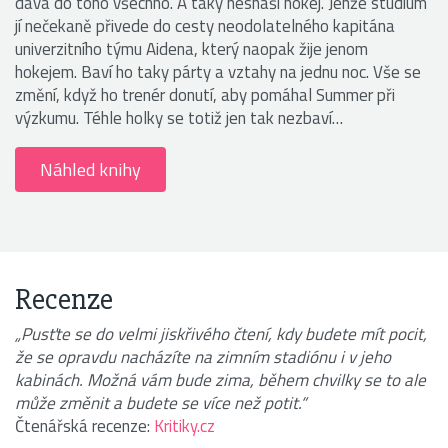
dává do toho všechno. A taky nesnáší hokej. Jenže studium
jí nečekaně přivede do cesty neodolatelného kapitána
univerzitního týmu Aidena, který naopak žije jenom
hokejem. Baví ho taky párty a vztahy na jednu noc. Vše se
změní, když ho trenér donutí, aby pomáhal Summer při
výzkumu. Téhle holky se totiž jen tak nezbaví…
Náhled knihy
Recenze
„Pusťte se do velmi jiskřivého čtení, kdy budete mít pocit,
že se opravdu nacházíte na zimním stadiónu i v jeho
kabinách. Možná vám bude zima, během chvilky se to ale
může změnit a budete se více než potit.“
Čtenářská recenze:
Kritiky.cz