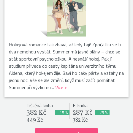
Hokejová romance tak žhavá, až ledy tají! Zpočátku se ti
dva nemohou vystát. Summer má jasné plány – chce se
stát sportovní psycholožkou. A nesnáší hokej. Pak jí
studium přivede do cesty kapitána univerzitního týmu
Aidena, který hokejem žije. Baví ho taky párty a vztahy na
jednu noc. Vše se ale změní, když musí začít pomáhat
Summer při výzkumu…
Více >
Tištěná kniha
E-kniha
382 Kč
287 Kč
- 15 %
- 25 %
449 Kč
382 Kč