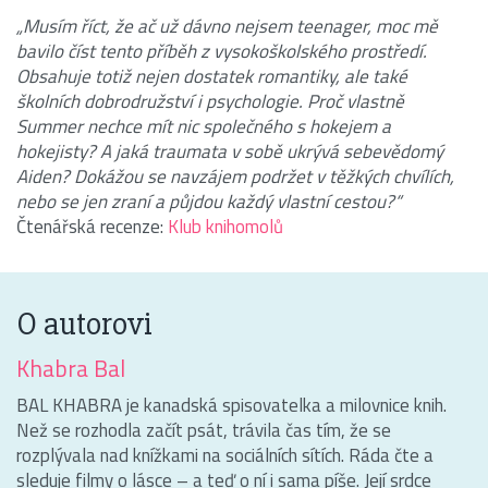
„Musím říct, že ač už dávno nejsem teenager, moc mě
bavilo číst tento příběh z vysokoškolského prostředí.
Obsahuje totiž nejen dostatek romantiky, ale také
školních dobrodružství i psychologie. Proč vlastně
Summer nechce mít nic společného s hokejem a
hokejisty? A jaká traumata v sobě ukrývá sebevědomý
Aiden? Dokážou se navzájem podržet v těžkých chvílích,
nebo se jen zraní a půjdou každý vlastní cestou?“
Čtenářská recenze:
Klub knihomolů
O autorovi
Khabra Bal
BAL KHABRA je kanadská spisovatelka a milovnice knih.
Než se rozhodla začít psát, trávila čas tím, že se
rozplývala nad knížkami na sociálních sítích. Ráda čte a
sleduje filmy o lásce – a teď o ní i sama píše. Její srdce