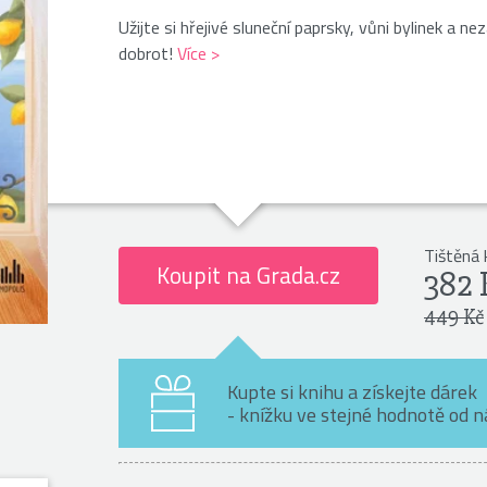
Užijte si hřejivé sluneční paprsky, vůni bylinek a n
dobrot!
Více >
Tištěná 
Koupit na Grada.cz
382 
449 Kč
Kupte si knihu a získejte dárek
- knížku ve stejné hodnotě od 