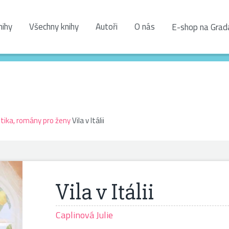
nihy
Všechny knihy
Autoři
O nás
E-shop na Grad
ika, romány pro ženy
Vila v Itálii
Vila v Itálii
Caplinová Julie