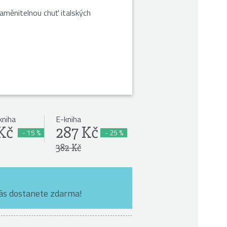
ezaměnitelnou chuť italských
kniha
E-kniha
Kč
287 Kč
- 15 %
- 25 %
382 Kč
nás dostanete zdarma!