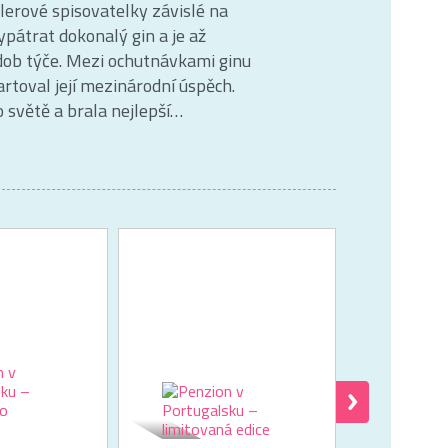
lerové spisovatelky závislé na
ypátrat dokonalý gin a je až
zdob týče. Mezi ochutnávkami ginu
rtoval její mezinárodní úspěch.
o světě a brala nejlepší…