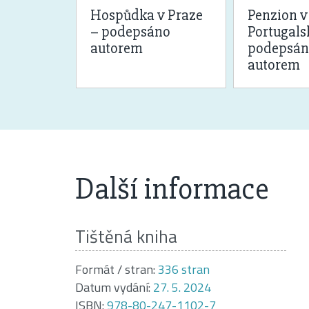
 Paříži
Hospůdka v Praze
Penzion v
IHA CD)
– podepsáno
Portugals
autorem
podepsán
autorem
Další informace
Tištěná kniha
Formát / stran:
336 stran
Datum vydání:
27. 5. 2024
ISBN:
978-80-247-1102-7