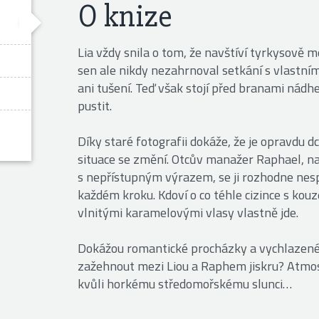
O knize
Lia vždy snila o tom, že navštíví tyrkysově m
sen ale nikdy nezahrnoval setkání s vlastním
ani tušení. Teď však stojí před branami nádhern
pustit.
Díky staré fotografii dokáže, že je opravdu d
situace se změní. Otcův manažer Raphael, 
s nepřístupným výrazem, se ji rozhodne nespu
každém kroku. Kdoví o co téhle cizince s k
vlnitými karamelovými vlasy vlastně jde.
Dokážou romantické procházky a vychlazené 
zažehnout mezi Liou a Raphem jiskru? Atmosfé
kvůli horkému středomořskému slunci…