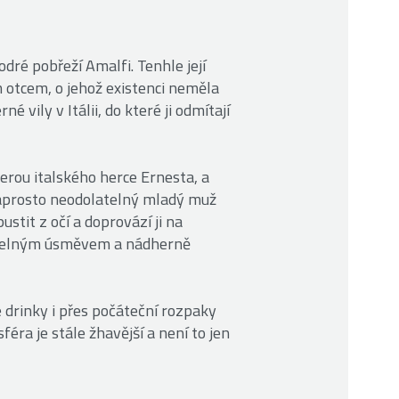
odré pobřeží Amalfi. Tenhle její
 otcem, o jehož existenci neměla
é vily v Itálii, do které ji odmítají
cerou italského herce Ernesta, a
naprosto neodolatelný mladý muž
stit z očí a doprovází ji na
ouzelným úsměvem a nádherně
drinky i přes počáteční rozpaky
ra je stále žhavější a není to jen