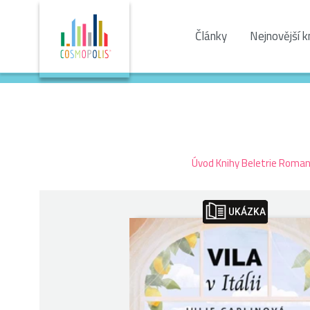
Články
Nejnovější k
Úvod
Knihy
Beletrie
Romant