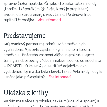
správně (ne)sympatické 😋, jako čtenářka totiž mnohdy
„fandím“ i záporákům 😅. Svět, který je propletený
živočišnou zvířecí energií, vás vtáhne. Po dějové lince
cupitají i čarodějky,...
Více informací
Předsta­vujeme
Můj osudový partner mě odmítl. Má smečka byla
vyvražděna. A já byla zajata někým mnohem horším.
Smečkou Třináctého znamení Vlčího zvěrokruhu, jejichž
temný a nebezpečný vůdce mi nabízí něco, co se neodmítá
– POMSTU! O knize: Ayla se cítí už odjakživa jako
vyděděnec. Její matka byla člověk, takže Ayla nikdy nebyla
uznána jako právoplatný...
Více informací
Ukázka z knihy
Patřím mezi vlky zvěrokruhu, takže můj osud je spojený s
hvězdami. Jenom škoda, že moje hvězdy vytvářejí kříž,