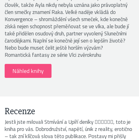
člověk, takže Ayla nikdy nebyla uznána jako právoplatný
člen smečky znamení Raka. Velké naděje vkládá do
Konvergence – shromáždění všech smeček, kde konečně
získá nejen schopnost přeměňovat se ve vlka, ale bude jí
také přidělen osudový druh, partner vyvolený Slunečními
čarodějkami. Naplní se konečně její sen o lepším životě?
Nebo bude muset čelit ještě horším výzvám?
Romantická fantasy ze série Vlci zvěrokruhu
Náhled knihy
Recenze
Jestli jste milovali Stmívání a Upíří deníky 🧛🏻‍♂️🧛🏽‍♀️, toto je
kniha pro vás. Dobrodružství, napětí, únik z reality, erotično
– tak zní klíčová slova této publikace. Postavy mi přišly