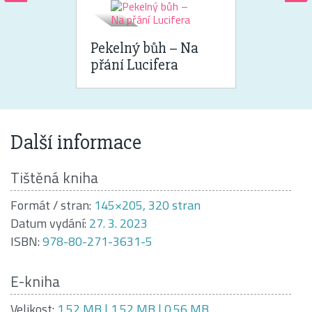
Pekelný bůh – Na
přání Lucifera
Další informace
Tištěná kniha
Formát / stran:
145×205, 320 stran
Datum vydání:
27. 3. 2023
ISBN:
978-80-271-3631-5
E-kniha
Velikost:
1.52 MB | 1.52 MB | 0.56 MB