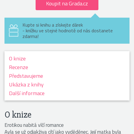
Koupit na Grada.cz
Kupte si knihu a získejte dárek
- knížku ve stejné hodnotě od nás dostanete
zdarma!
O knize
Recenze
Předsta­vujeme
Ukázka z knihy
Další informace
O knize
Erotikou nabitá vlčí romance
Ayla se už odjakživa cítí jako vyděděnec. Její matka byla