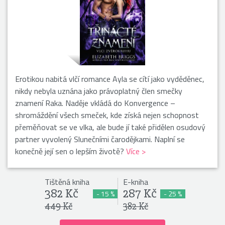
Erotikou nabitá vlčí romance Ayla se cítí jako vyděděnec,
nikdy nebyla uznána jako právoplatný člen smečky
znamení Raka. Naděje vkládá do Konvergence –
shromáždění všech smeček, kde získá nejen schopnost
přeměňovat se ve vlka, ale bude jí také přidělen osudový
partner vyvolený Slunečními čarodějkami. Naplní se
konečně její sen o lepším životě?
Více >
Tištěná kniha
E-kniha
382 Kč
287 Kč
- 15 %
- 25 %
449 Kč
382 Kč