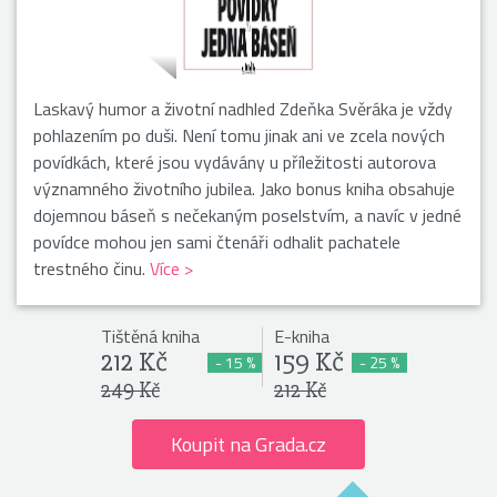
Laskavý humor a životní nadhled Zdeňka Svěráka je vždy
pohlazením po duši. Není tomu jinak ani ve zcela nových
povídkách, které jsou vydávány u příležitosti autorova
významného životního jubilea. Jako bonus kniha obsahuje
dojemnou báseň s nečekaným poselstvím, a navíc v jedné
povídce mohou jen sami čtenáři odhalit pachatele
trestného činu.
Více >
Tištěná kniha
E-kniha
212 Kč
159 Kč
- 15 %
- 25 %
249 Kč
212 Kč
Koupit na Grada.cz