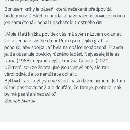
Bonusem knihy je báseň, která nečekaně předpovídá
budoucnost českého národa, a navíc v jedné povídce mohou
jen sami čtenáři odhalit pachatele trestného činu.
„Moje třetí knížka povídek vás má svým názvem oklamat,
že se jedná o skvělé čtení. Proto jsem jejího grafika
ponoukl, aby spojka „a“ byla na obálce nenápadná. Pravda
je, že obsahuje povídky různého ladění. Nejveselejší je asi
Ruina (1963), nejsmutnější je možná Generál (2020).
Některé jsou ze života, jiné jsou vymyšlené, ale tak
věrohodně, že to nemůžete odhalit.
Byl bych rád, kdybyste ve všech našli dávku humoru. Je tam
různě poschovávaný, ale doufám, že tam je, protože jinak
by mě psaní ani nebavilo."
Zdeněk Svěrák