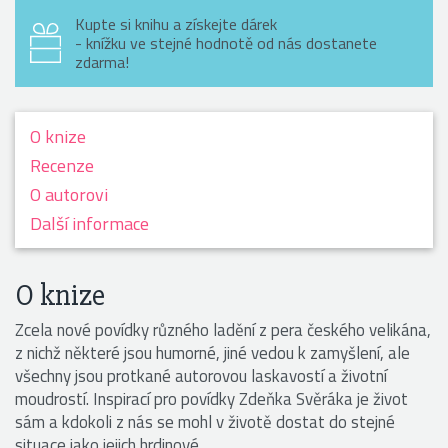
Kupte si knihu a získejte dárek
- knížku ve stejné hodnotě od nás dostanete
zdarma!
O knize
Recenze
O autorovi
Další informace
O knize
Zcela nové povídky různého ladění z pera českého velikána,
z nichž některé jsou humorné, jiné vedou k zamyšlení, ale
všechny jsou protkané autorovou laskavostí a životní
moudrostí. Inspirací pro povídky Zdeňka Svěráka je život
sám a kdokoli z nás se mohl v životě dostat do stejné
situace jako jejich hrdinové.