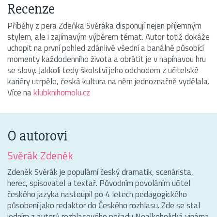
Recenze
Příběhy z pera Zdeňka Svěráka disponují nejen příjemným
stylem, ale i zajímavým výběrem témat. Autor totiž dokáže
uchopit na první pohled zdánlivě všední a banálně působící
momenty každodenního života a obrátit je v napínavou hru
se slovy. Jakkoli tedy školství jeho odchodem z učitelské
kariéry utrpělo, česká kultura na něm jednoznačně vydělala.
Více na
klubknihomolu.cz
O autorovi
Svěrák Zdeněk
Zdeněk Svěrák je populární český dramatik, scenárista,
herec, spisovatel a textař. Původním povoláním učitel
českého jazyka nastoupil po 4 letech pedagogického
působení jako redaktor do Českého rozhlasu. Zde se stal
jedním z autorů rozhlasového pořadu Nealkoholická vinárna