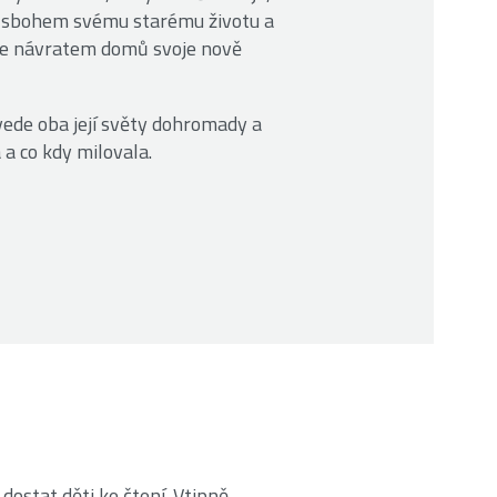
á sbohem svému starému životu a
 ale návratem domů svoje nově
vede oba její světy dohromady a
 a co kdy milovala.
dostat děti ke čtení. Vtipně