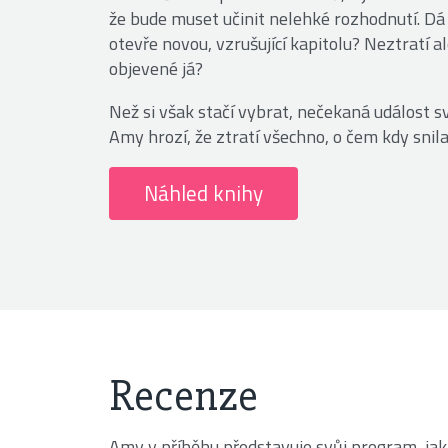
že bude muset učinit nelehké rozhodnutí. D
otevře novou, vzrušující kapitolu? Neztratí
objevené já?
Než si však stačí vybrat, nečekaná událost s
Amy hrozí, že ztratí všechno, o čem kdy snila
Náhled knihy
Recenze
Amy v příběhu představuje svůj program, jak 