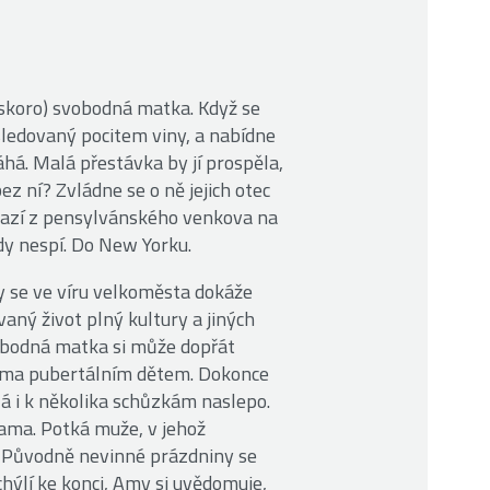
skoro) svobodná matka. Když se
ásledovaný pocitem viny, a nabídne
áhá. Malá přestávka by jí prospěla,
ez ní? Zvládne se o ně jejich otec
razí z pensylvánského venkova na
dy nespí. Do New Yorku.
y se ve víru velkoměsta dokáže
aný život plný kultury a jiných
 svobodná matka si může dopřát
věma pubertálním dětem. Dokonce
 i k několika schůzkám naslepo.
hama. Potká muže, v jehož
é. Původně nevinné prázdniny se
 chýlí ke konci, Amy si uvědomuje,