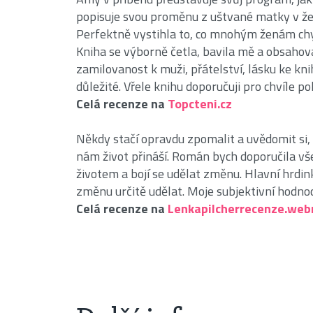
popisuje svou proměnu z uštvané matky v ženu,
Perfektně vystihla to, co mnohým ženám chyb
Kniha se výborně četla, bavila mě a obsahova
zamilovanost k muži, přátelství, lásku ke kn
důležité. Vřele knihu doporučuji pro chvíle po
Celá recenze na
Topcteni.cz
Někdy stačí opravdu zpomalit a uvědomit si,
nám život přináší. Román bych doporučila vš
životem a bojí se udělat změnu. Hlavní hr
změnu určitě udělat. Moje subjektivní hodnoce
Celá recenze na
Lenkapilcherrecenze.web