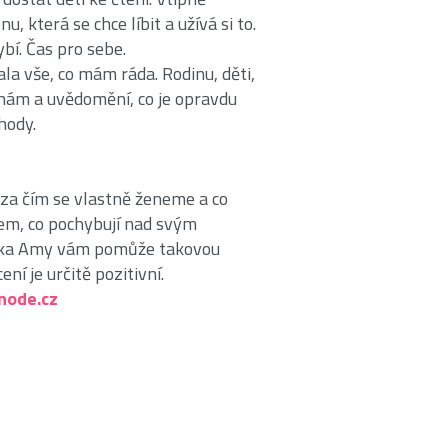
 která se chce líbit a užívá si to.
í. Čas pro sebe.
la vše, co mám ráda. Rodinu, děti,
ihám a uvědomění, co je opravdu
hody.
 za čím se vlastně ženeme a co
em, co pochybují nad svým
dinka Amy vám pomůže takovou
ní je určitě pozitivní.
node.cz