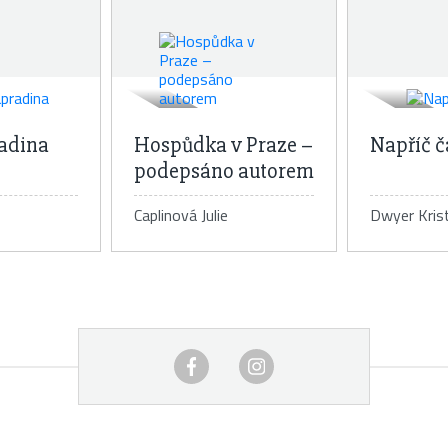
adina
Hospůdka v Praze –
Napříč 
podepsáno autorem
Caplinová Julie
Dwyer Krist
 knihy
Detail knihy
De