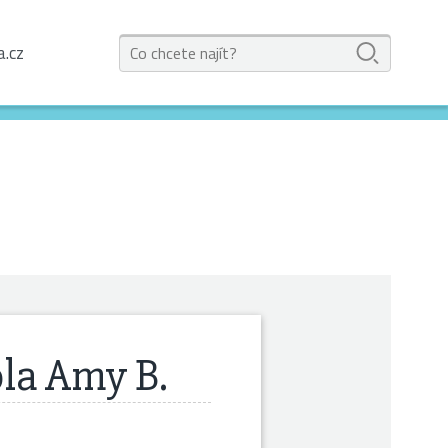
a.cz
ola Amy B.