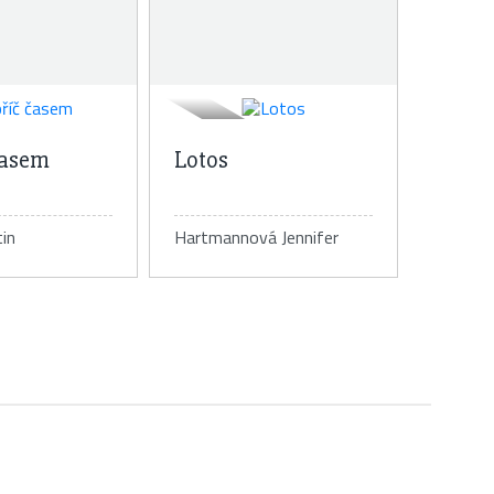
časem
Lotos
in
Hartmannová Jennifer
tail knihy
Detail knihy