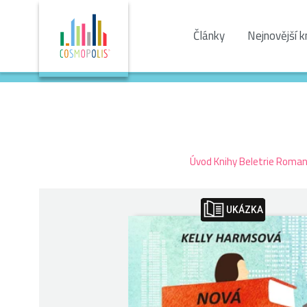
Články
Nejnovější k
Úvod
Knihy
Beletrie
Romant