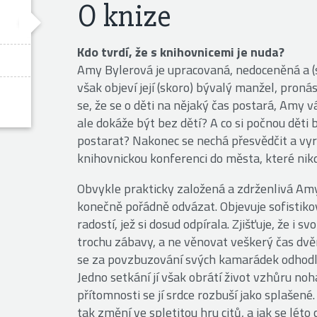
O knize
Kdo tvrdí, že s knihovnicemi je nuda?
Amy Bylerová je upracovaná, nedoceněná a (
však objeví její (skoro) bývalý manžel, pron
se, že se o děti na nějaký čas postará, Amy v
ale dokáže být bez dětí? A co si počnou děti b
postarat? Nakonec se nechá přesvědčit a vy
knihovnickou konferenci do města, které nik
Obvykle prakticky založená a zdrženlivá Am
konečně pořádně odvázat. Objevuje sofistikov
radostí, jež si dosud odpírala. Zjišťuje, že i
trochu zábavy, a ne věnovat veškerý čas d
se za povzbuzování svých kamarádek odhodlá
Jedno setkání jí však obrátí život vzhůru no
přítomnosti se jí srdce rozbuší jako splašen
tak změní ve spletitou hru citů, a jak se léto