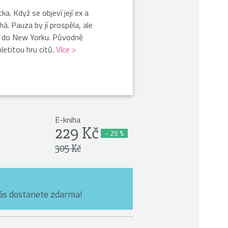
. Když se objeví její ex a
á. Pauza by jí prospěla, ale
zí do New Yorku. Původně
letitou hru citů.
Více >
E-kniha
229 Kč
- 25 %
305 Kč
nás dostanete zdarma!