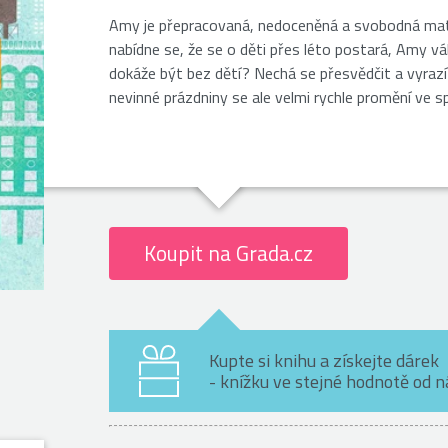
Amy je přepracovaná, nedoceněná a svobodná matka
nabídne se, že se o děti přes léto postará, Amy váh
dokáže být bez dětí? Nechá se přesvědčit a vyra
nevinné prázdniny se ale velmi rychle promění ve sp
Koupit na Grada.cz
Kupte si knihu a získejte dárek
- knížku ve stejné hodnotě od 