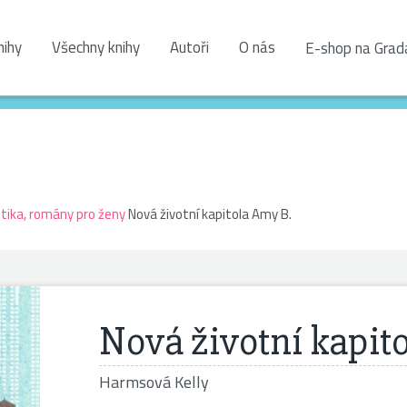
nihy
Všechny knihy
Autoři
O nás
E-shop na Grad
ika, romány pro ženy
Nová životní kapitola Amy B.
Nová životní kapit
Harmsová Kelly