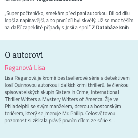
„Super počteníčko, smekám před paní autorkou. Díl od dílu
lepší a napínavější, a to první díl byl skvělý. Už se moc těším
na další zapeklité případy s Josii a spol.“
Z Databáze knih
O autorovi
Reganová Lisa
Lisa Reganová je kromě bestsellerové série s detektivem
Josií Quinnovou autorkou i dalších krimi thrillerů. Je členkou
spisovatelských skupin Sisters in Crime, International
Thriller Writers a Mystery Writers of America. Žije ve
Philadelphii se svým manželem, dcerou a bostonským
teriérem, který se jmenuje Mr. Phillip. Celosvětovou
pozornost si získala právě prvním dílem ze série s…