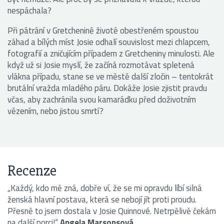
nespáchala?
Při pátrání v Gretchenině životě obestřeném spoustou
záhad a bílých míst Josie odhalí souvislost mezi chlapcem,
fotografií a zničujícím případem z Gretcheniny minulosti. Ale
když už si Josie myslí, že začíná rozmotávat spletená
vlákna případu, stane se ve městě další zločin – tentokrát
brutální vražda mladého páru. Dokáže Josie zjistit pravdu
včas, aby zachránila svou kamarádku před doživotním
vězením, nebo jistou smrtí?
Recenze
„Každý, kdo mě zná, dobře ví, že se mi opravdu líbí silná
ženská hlavní postava, která se nebojí jít proti proudu.
Přesně to jsem dostala v Josie Quinnové. Netrpělivě čekám
na další porci!“
Angela Marsonsová