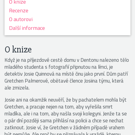
O knize
Recenze
O autorovi
Další informace
O knize
Když je na příjezdové cestě domu v Dentonu nalezeno tělo
mladého studenta s fotografií připnutou na límci, je
detektiv Josie Quinnová na místě činu jako první. Dům patří
Gretchen Palmerové, obětavé člence Josiina týmu, která
ale zmizela.
Josie ani na okamžik neuvěří, že by pachatelem mohla být
Gretchen, a pracuje nejen na tom, aby vyřešila smrt
mladíka, ale i na tom, aby našla svoji kolegyni. Jenže ta se
o pár dní později sama přihlásí na policii a chce se nechat
zatknout. Josie ví, že Gretchen v žádném případě vrahem
být nemůže. Ale proč by se přiznávala k vraždě, kterou