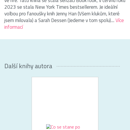
ve hře. Tato kniha se stala senzací BookTook, v červnu roku
2023 se stala New York Times bestsellerem. Je ideální
volbou pro fanoušky knih Jenny Han (Všem klukům, které
jsem milovala) a Sarah Dessen (Jedeme v tom spolu)....
Více
informací
Další knihy autora