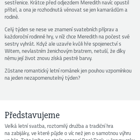
sestřenice. Krátce před odjezdem Meredith navíc opustil
přítel, a ona je rozhodnutá věnovat se jen kamarádům a
rodině.
Celý týden se nese ve znamení svatebních příprav a
každoroční rodinné hry, v níž chce Meredith na počest své
sestry vyhrát. Když ale uzavře kvůli hře spojenectví s
Witem, nevlastním ženichovým bratrem, netuší, že díky
němu její život znovu získá pestré barvy.
Zůstane romantický letní románek jen pouhou vzpomínkou
na jeden nezapomenutelný týden?
Předsta­vujeme
Velká letní svatba, roztomilý družba a tradiční hra
na zabijáky, ve které půjde o víc než jen o samotnou výhru