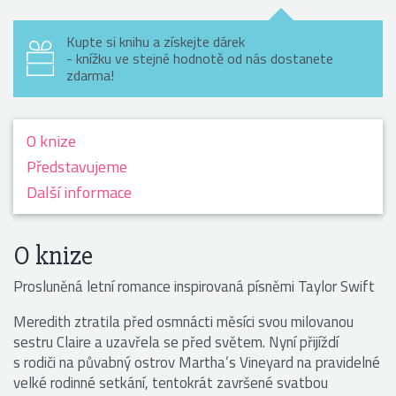
Kupte si knihu a získejte dárek
- knížku ve stejné hodnotě od nás dostanete
zdarma!
O knize
Předsta­vujeme
Další informace
O knize
Prosluněná letní romance inspirovaná písněmi Taylor Swift
Meredith ztratila před osmnácti měsíci svou milovanou
sestru Claire a uzavřela se před světem. Nyní přijíždí
s rodiči na půvabný ostrov Martha’s Vineyard na pravidelné
velké rodinné setkání, tentokrát završené svatbou