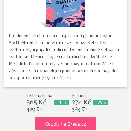
Prosluněná letní romance inspirovaná písněmi Taylor
Swift Meredith se po ztrátě sestry uzavřela před
světem. Nyní přijíždí s rodiči na týdenní rodinné setkání a
svatbu sestřenice. Dojde i na tradiční hru, kvůli níž se
Meredith dá dohromady s ženichovým bratrem Witem…
Zůstane jejich románek jen pouhou vzpomínkou na jeden
nezapomenutelný týden?
Více >
Tištěná kniha
E-kniha
365 Kč
274 Kč
- 15 %
- 25 %
429 Kč
365 Kč
Koupit na Grada.cz