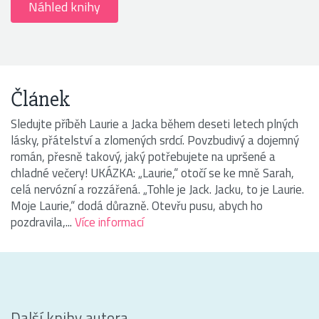
Náhled knihy
Článek
Sledujte příběh Laurie a Jacka během deseti letech plných
lásky, přátelství a zlomených srdcí. Povzbudivý a dojemný
román, přesně takový, jaký potřebujete na upršené a
chladné večery! UKÁZKA: „Laurie,“ otočí se ke mně Sarah,
celá nervózní a rozzářená. „Tohle je Jack. Jacku, to je Laurie.
Moje Laurie,“ dodá důrazně. Otevřu pusu, abych ho
pozdravila,...
Více informací
Další knihy autora