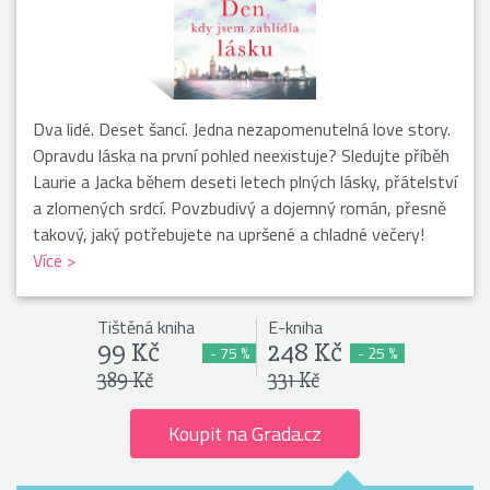
Dva lidé. Deset šancí. Jedna nezapomenutelná love story.
Opravdu láska na první pohled neexistuje? Sledujte příběh
Laurie a Jacka během deseti letech plných lásky, přátelství
a zlomených srdcí. Povzbudivý a dojemný román, přesně
takový, jaký potřebujete na upršené a chladné večery!
Více >
Tištěná kniha
E-kniha
99 Kč
248 Kč
- 75 %
- 25 %
389 Kč
331 Kč
Koupit na Grada.cz