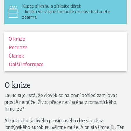
Kupte si knihu a získejte dárek
- knížku ve stejné hodnotě od nás dostanete
zdarma!
O knize
Recenze
Článek
Další informace
O knize
Laurie si je jistá, že člověk se na první pohled zamilovat
prostě nemůže. Život přece není scéna z romantického
filmu, že?
Ale jednoho šedivého prosincového dne si z okna
londýnského autobusu všimne muže. A on si všimne jí… Ten