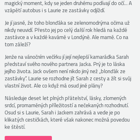
magický moment, kdy se jeden druhému podívají do očí… A
vzápětí autobus i s Laurie ze zastávky odjíždí.
Je jí jasné, že toho blonďáka se zelenomodrýma očima už
nikdy neuvidí. Přesto jej po celý další rok hledá na každé
zastávce a v každé kavárně v Londýně. Ale marně. Co na
tom záleží?
Jenže na vánočním večírku jí její nejlepší kamarádka Sarah
představí svého nového partnera Jacka. Prý je to láska
jejího života. Jack ovšem není nikdo jiný než „blonďák ze
zastávky“. Laurie se rozhodne jít Sarah z cesty a žít si svůj
vlastní život. Ale co když má osud jiné plány?
Následuje deset let plných přátelství, lásky, zlomených
srdcí, promarněných příležitostí a nečekaných rozhodnutí.
Osud si s Laurie, Sarah i Jackem zahrává a vede je po
klikatých cestičkách, které však nakonec možná povedou
ke štěstí.