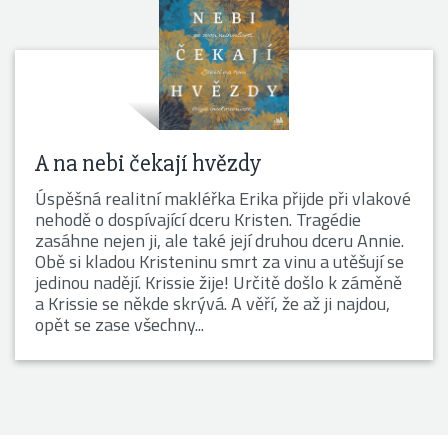
A na nebi čekají hvězdy
Úspěšná realitní makléřka Erika přijde při vlakové
nehodě o dospívající dceru Kristen. Tragédie
zasáhne nejen ji, ale také její druhou dceru Annie.
Obě si kladou Kristeninu smrt za vinu a utěšují se
jedinou nadějí. Krissie žije! Určitě došlo k záměně
a Krissie se někde skrývá. A věří, že až ji najdou,
opět se zase všechny...